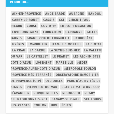
REBONDIR…
AIX-EN-PROVENCE
ANGE BARDE
AUBAGNE
BANDOL
CARRY-LE-ROUET
CASSIS
CCI
CIRCUIT PAUL
RICARD
CORSE
COVID-19
EMPLOI-FORMATION
ENVIRONNEMENT
FORMATION
GARDANNE
GILETS
JAUNES
GRAND PRIX DE FORMULE 1
HYDROGÈNE
HYÈRES
IMMOBILIER
JEAN-LUC MONTEIL
LA CIOTAT
LA CRAU
LA GARDE
LA SEYNE-SUR-MER
LA VALETTE
DU VAR
LE CASTELLET
LE PRADET
LES ALCHIMISTES
CÔTE D'AZUR
LOGEMENT
MARSEILLE
MEDEF
PROVENCE-ALPES-CÔTE D’AZUR
MÉTROPOLE TOULON
PROVENCE MÉDITERRANÉE
OBSERVATOIRE IMMOBILIER
DE PROVENCE (OIP)
OLLIOULES
PARC D’ACTIVITÉS DE
SIGNES
PIERREFEU-DU-VAR
PLAN CLIMAT « UNE COP
D’AVANCE »
PORQUEROLLES
RISINGSUD
RUGBY
CLUB TOULONNAIS-RCT
SANARY-SUR-MER
SIX-FOURS-
LES-PLAGES
TOULON
UPV
ÉDITO