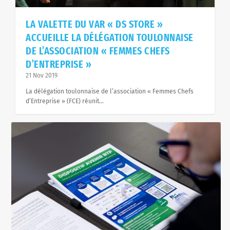
fut...
FEMMES CHEFS D...
LA VALETTE DU VAR « DS STORE »
ACCUEILLE LA DÉLÉGATION TOULONNAISE
DE L’ASSOCIATION « FEMMES CHEFS
D’ENTREPRISE »
21 Nov 2019
La délégation toulonnaise de l’association « Femmes Chefs
d’Entreprise » (FCE) réunit...