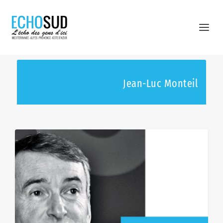
Jean-Luc Monteil