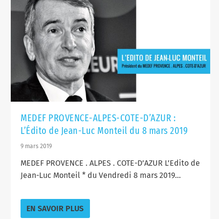
MEDEF PROVENCE-ALPES-COTE-D’AZUR :
L’Édito de Jean-Luc Monteil du 8 mars 2019
9 mars 2019
MEDEF PROVENCE . ALPES . COTE-D’AZUR L’Edito de
Jean-Luc Monteil * du Vendredi 8 mars 2019...
EN SAVOIR PLUS