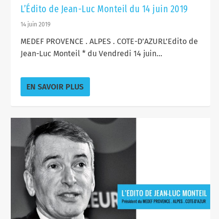
L’Édito de Jean-Luc Monteil du 14 juin 2019
14 juin 2019
MEDEF PROVENCE . ALPES . COTE-D’AZURL’Edito de
Jean-Luc Monteil * du Vendredi 14 juin...
EN SAVOIR PLUS