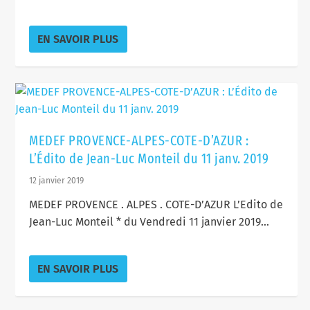
EN SAVOIR PLUS
MEDEF PROVENCE-ALPES-COTE-D’AZUR :
L’Édito de Jean-Luc Monteil du 11 janv. 2019
12 janvier 2019
MEDEF PROVENCE . ALPES . COTE-D’AZUR L’Edito de
Jean-Luc Monteil * du Vendredi 11 janvier 2019...
EN SAVOIR PLUS