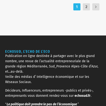
1
2
ECHOSUD, L’ECHO DE L’ECO
Publication en ligne destinée à partager avec le plus grand
nombre, une revue de l’actualité entrepreneuriale de la
grande région Méditerranée, Sud_Provence Alpes-Côte d’Azur,
et…au-delà.
Veille des médias d’ Intelligence économique et sur les
Réseaux Sociaux.
Décideurs, Influenceurs, entrepreneurs -publics et privés-,
entreprenants vous donnent rendez-vous sur
echosud.fr
.
‘ Le politique doit prendre le pas de l’économique ’