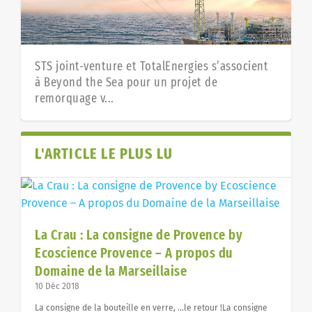
STS joint-venture et TotalEnergies s’associent
à Beyond the Sea pour un projet de
remorquage v...
L'ARTICLE LE PLUS LU
La Crau : La consigne de Provence by
Ecoscience Provence – A propos du
Domaine de la Marseillaise
10 Déc 2018
Bénédictions de deux nouvelles embarcations
Sauveteurs en mer _ La SNSM ou le récit de la
Falaize Energies Alternatives, troisième
La consigne de la bouteille en verre, …le retour !La consigne