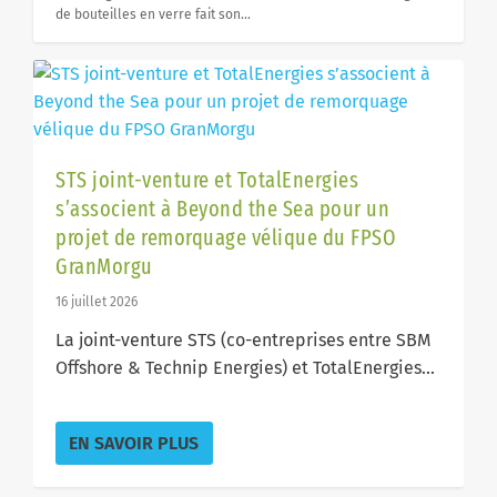
de sauvetage de la station SNSM d’Hyères
famille orange
distributeur national de B100
de bouteilles en verre fait son...
STS joint-venture et TotalEnergies
s’associent à Beyond the Sea pour un
projet de remorquage vélique du FPSO
GranMorgu
16 juillet 2026
La joint-venture STS (co-entreprises entre SBM
Offshore & Technip Energies) et TotalEnergies...
EN SAVOIR PLUS