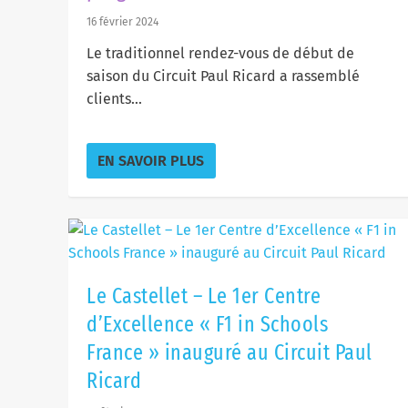
16 février 2024
Le traditionnel rendez-vous de début de
saison du Circuit Paul Ricard a rassemblé
clients...
EN SAVOIR PLUS
LE CASTELLET : LES PROFESSIONNELS
Le Castellet – Le 1er Centre d’Excell
LA RÉVOLUTION ÉNERGÉTIQUE !...
Ange Barde et le FERRARI CHALLENGE a
Circuit Paul Ri...
25 Nov 2022
12 Mai 2022
24 Fév 2022
|
|
|
Sorties, Sports & Loisirs
Economie, Emploi, Innovation
Environnement & Développement durable
,
Enseignement supéri
Le Castellet – Le 1er Centre
d’Excellence « F1 in Schools
France » inauguré au Circuit Paul
Ricard