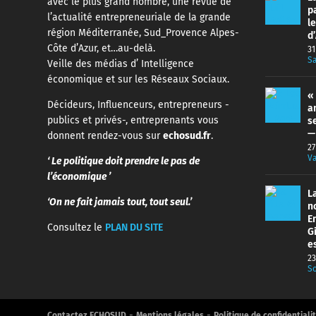
avec le plus grand nombre, une revue de
p
l’actualité entrepreneuriale de la grande
l
région Méditerranée, Sud_Provence Alpes-
d
Côte d’Azur, et…au-delà.
31
Sa
Veille des médias d’ Intelligence
économique et sur les Réseaux Sociaux.
«
Décideurs, Influenceurs, entrepreneurs -
a
publics et privés-, entreprenants vous
s
—
donnent rendez-vous sur
echosud.fr
.
27
V
‘ Le politique doit prendre le pas de
l’économique ’
L
‘On ne fait jamais tout, tout seul.’
n
E
Consultez le
PLAN DU SITE
G
e
23
So
-
-
Contactez ECHOSUD
Mentions légales
Politique de confidentiali