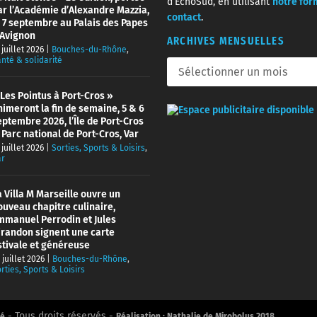
d’EchoSud, en utilisant
notre for
ar l’Académie d’Alexandre Mazzia,
contact
.
e 7 septembre au Palais des Papes
’Avignon
ARCHIVES MENSUELLES
 juillet 2026
|
Bouches-du-Rhône
,
nté & solidarité
 Les Pointus à Port-Cros »
nimeront la fin de semaine, 5 & 6
eptembre 2026, l’Île de Port-Cros
 Parc national de Port-Cros, Var
 juillet 2026
|
Sorties, Sports & Loisirs
,
ar
a Villa M Marseille ouvre un
ouveau chapitre culinaire,
mmanuel Perrodin et Jules
irandon signent une carte
stivale et généreuse
 juillet 2026
|
Bouches-du-Rhône
,
rties, Sports & Loisirs
- Tous droits réservés -
té
Réalisation : Nathalie de Mirobolus 2018