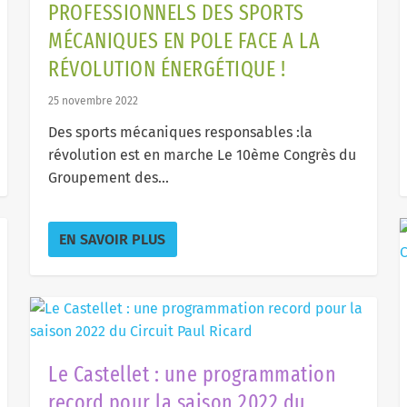
PROFESSIONNELS DES SPORTS
MÉCANIQUES EN POLE FACE A LA
RÉVOLUTION ÉNERGÉTIQUE !
25 novembre 2022
Des sports mécaniques responsables :la
révolution est en marche Le 10ème Congrès du
Groupement des...
 DES SPORTS MÉCANIQUES EN POLE FACE A
ence « F1 in Schools France » inauguré au
u Castellet ! 14-15 mai
EN SAVOIR PLUS
eur, Formation professionnelle
,
Var
Le Castellet : une programmation
record pour la saison 2022 du