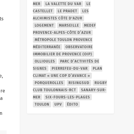
MER
LA VALETTE DU VAR
LE
CASTELLET
LE PRADET
LES
ts
ALCHIMISTES CÔTE D'AZUR
LOGEMENT
MARSEILLE
MEDEF
PROVENCE-ALPES-CÔTE D’AZUR
MÉTROPOLE TOULON PROVENCE
MÉDITERRANÉE
OBSERVATOIRE
IMMOBILIER DE PROVENCE (OIP)
OLLIOULES
PARC D’ACTIVITÉS DE
SIGNES
PIERREFEU-DU-VAR
PLAN
e,
CLIMAT « UNE COP D’AVANCE »
PORQUEROLLES
RISINGSUD
RUGBY
CLUB TOULONNAIS-RCT
SANARY-SUR-
bre
MER
SIX-FOURS-LES-PLAGES
la
TOULON
UPV
ÉDITO
en