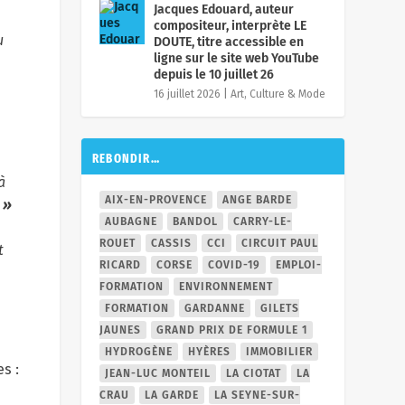
Jacques Edouard, auteur
compositeur, interprète LE
u
DOUTE, titre accessible en
ligne sur le site web YouTube
depuis le 10 juillet 26
16 juillet 2026
|
Art, Culture & Mode
REBONDIR…
à
AIX-EN-PROVENCE
ANGE BARDE
 »
AUBAGNE
BANDOL
CARRY-LE-
ROUET
CASSIS
CCI
CIRCUIT PAUL
t
RICARD
CORSE
COVID-19
EMPLOI-
FORMATION
ENVIRONNEMENT
FORMATION
GARDANNE
GILETS
JAUNES
GRAND PRIX DE FORMULE 1
HYDROGÈNE
HYÈRES
IMMOBILIER
s :
JEAN-LUC MONTEIL
LA CIOTAT
LA
CRAU
LA GARDE
LA SEYNE-SUR-