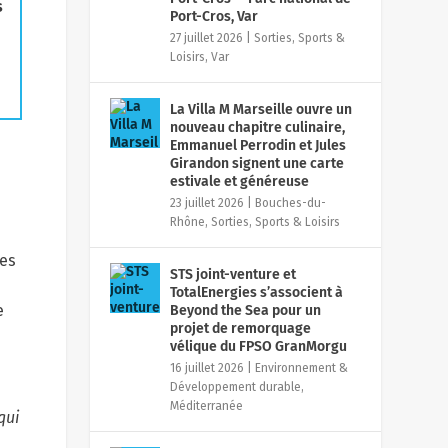
s
Port-Cros, Var
27 juillet 2026
|
Sorties, Sports &
Loisirs
,
Var
La Villa M Marseille ouvre un
nouveau chapitre culinaire,
Emmanuel Perrodin et Jules
Girandon signent une carte
estivale et généreuse
23 juillet 2026
|
Bouches-du-
Rhône
,
Sorties, Sports & Loisirs
res
STS joint-venture et
TotalEnergies s’associent à
e
Beyond the Sea pour un
projet de remorquage
vélique du FPSO GranMorgu
16 juillet 2026
|
Environnement &
Développement durable
,
Méditerranée
qui