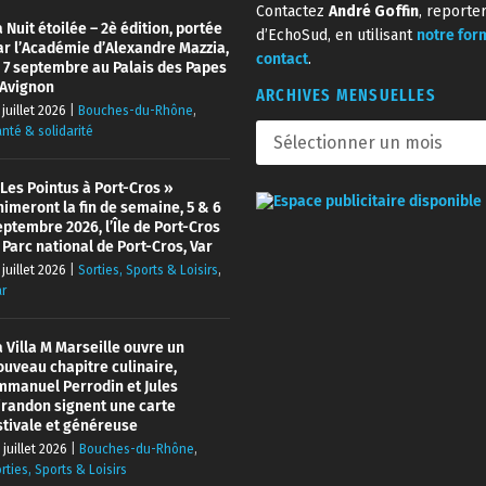
Contactez
André Goffin
, reporte
 Nuit étoilée – 2è édition, portée
d’EchoSud, en utilisant
notre for
ar l’Académie d’Alexandre Mazzia,
contact
.
e 7 septembre au Palais des Papes
’Avignon
ARCHIVES MENSUELLES
 juillet 2026
|
Bouches-du-Rhône
,
nté & solidarité
 Les Pointus à Port-Cros »
nimeront la fin de semaine, 5 & 6
eptembre 2026, l’Île de Port-Cros
 Parc national de Port-Cros, Var
 juillet 2026
|
Sorties, Sports & Loisirs
,
r
a Villa M Marseille ouvre un
ouveau chapitre culinaire,
mmanuel Perrodin et Jules
irandon signent une carte
stivale et généreuse
 juillet 2026
|
Bouches-du-Rhône
,
rties, Sports & Loisirs