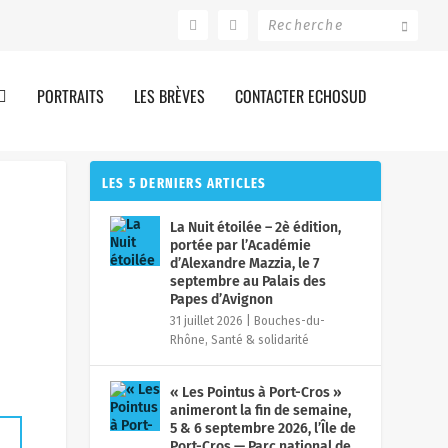
PORTRAITS
LES BRÈVES
CONTACTER ECHOSUD
LES 5 DERNIERS ARTICLES
La Nuit étoilée – 2è édition,
portée par l’Académie
d’Alexandre Mazzia, le 7
septembre au Palais des
Papes d’Avignon
31 juillet 2026
|
Bouches-du-
Rhône
,
Santé & solidarité
« Les Pointus à Port-Cros »
animeront la fin de semaine,
5 & 6 septembre 2026, l’Île de
Port-Cros — Parc national de