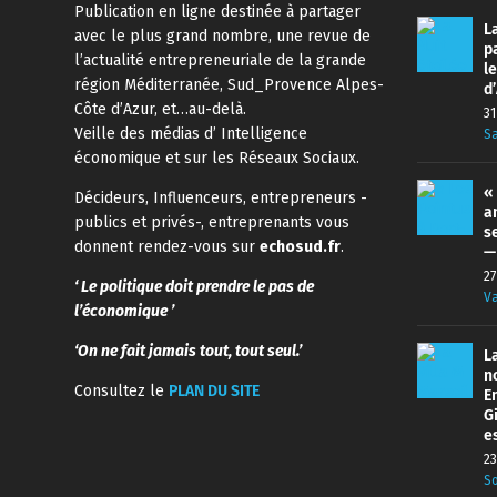
Publication en ligne destinée à partager
La
avec le plus grand nombre, une revue de
p
l’actualité entrepreneuriale de la grande
l
région Méditerranée, Sud_Provence Alpes-
d
Côte d’Azur, et…au-delà.
31
Veille des médias d’ Intelligence
Sa
économique et sur les Réseaux Sociaux.
«
Décideurs, Influenceurs, entrepreneurs -
a
publics et privés-, entreprenants vous
s
donnent rendez-vous sur
echosud.fr
.
—
27
‘ Le politique doit prendre le pas de
Va
l’économique ’
‘On ne fait jamais tout, tout seul.’
L
n
Consultez le
PLAN DU SITE
E
G
e
23
So