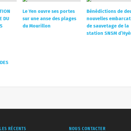
TION
Le Yen ouvre ses portes
Bénédictions de de
E DU
sur une anse des plages
nouvelles embarcat
ES
du Mourillon
de sauvetage de la
station SNSM d’Hyè
 DES
CLES RÉCENTS
NOUS CONTACTER