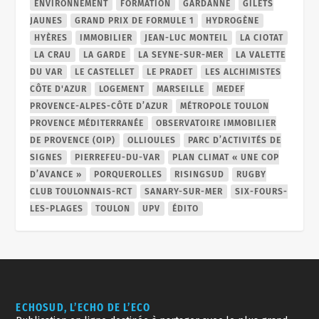
ENVIRONNEMENT
FORMATION
GARDANNE
GILETS
JAUNES
GRAND PRIX DE FORMULE 1
HYDROGÈNE
HYÈRES
IMMOBILIER
JEAN-LUC MONTEIL
LA CIOTAT
LA CRAU
LA GARDE
LA SEYNE-SUR-MER
LA VALETTE
DU VAR
LE CASTELLET
LE PRADET
LES ALCHIMISTES
CÔTE D'AZUR
LOGEMENT
MARSEILLE
MEDEF
PROVENCE-ALPES-CÔTE D’AZUR
MÉTROPOLE TOULON
PROVENCE MÉDITERRANÉE
OBSERVATOIRE IMMOBILIER
DE PROVENCE (OIP)
OLLIOULES
PARC D’ACTIVITÉS DE
SIGNES
PIERREFEU-DU-VAR
PLAN CLIMAT « UNE COP
D’AVANCE »
PORQUEROLLES
RISINGSUD
RUGBY
CLUB TOULONNAIS-RCT
SANARY-SUR-MER
SIX-FOURS-
LES-PLAGES
TOULON
UPV
ÉDITO
ECHOSUD, L’ECHO DE L’ECO