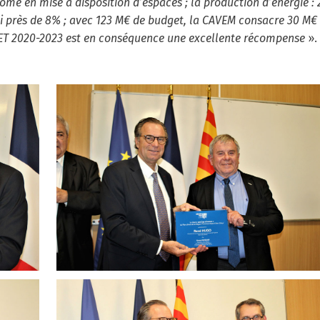
me en mise à disposition d’espaces ; la production d’énergie :
’hui près de 8% ; avec 123 M€ de budget, la CAVEM consacre 30 M€
CRET 2020-2023 est en conséquence une excellente récompense
».