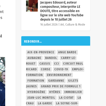
Jacques Edouard, auteur
n
compositeur, interprète LE
DOUTE, titre accessible en
ent
ligne sur le site web YouTube
es
depuis le 10 juillet 26
16 juillet 2026
|
Art, Culture & Mode
al
REBONDIR…
AIX-EN-PROVENCE
ANGE BARDE
AUBAGNE
BANDOL
CARRY-LE-
ROUET
CASSIS
CCI
CIRCUIT PAUL
RICARD
CORSE
COVID-19
EMPLOI-
FORMATION
ENVIRONNEMENT
FORMATION
GARDANNE
GILETS
JAUNES
GRAND PRIX DE FORMULE 1
HYDROGÈNE
HYÈRES
IMMOBILIER
JEAN-LUC MONTEIL
LA CIOTAT
LA
CRAU
LA GARDE
LA SEYNE-SUR-