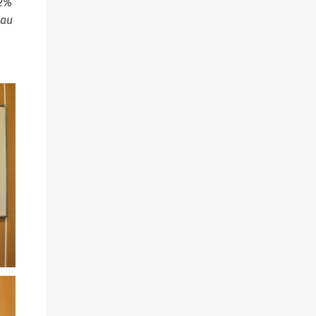
 2%
 au