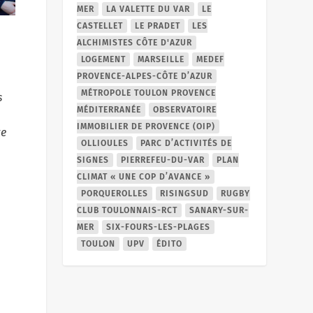
MER
LA VALETTE DU VAR
LE
CASTELLET
LE PRADET
LES
ALCHIMISTES CÔTE D'AZUR
LOGEMENT
MARSEILLE
MEDEF
PROVENCE-ALPES-CÔTE D’AZUR
MÉTROPOLE TOULON PROVENCE
s
MÉDITERRANÉE
OBSERVATOIRE
IMMOBILIER DE PROVENCE (OIP)
te
OLLIOULES
PARC D’ACTIVITÉS DE
SIGNES
PIERREFEU-DU-VAR
PLAN
s
CLIMAT « UNE COP D’AVANCE »
PORQUEROLLES
RISINGSUD
RUGBY
CLUB TOULONNAIS-RCT
SANARY-SUR-
MER
SIX-FOURS-LES-PLAGES
TOULON
UPV
ÉDITO