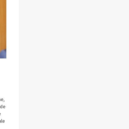
me,
 de
e
ale