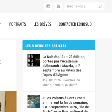
PORTRAITS
LES BRÈVES
CONTACTER ECHOSUD
LES 5 DERNIERS ARTICLES
La Nuit étoilée – 2è édition,
E
portée par l’Académie
d’Alexandre Mazzia, le 7
septembre au Palais des
Papes d’Avignon
31 juillet 2026
|
Bouches-du-
Rhône
,
Santé & solidarité
« Les Pointus à Port-Cros »
animeront la fin de semaine,
5 & 6 septembre 2026, l’Île de
Port-Cros — Parc national de