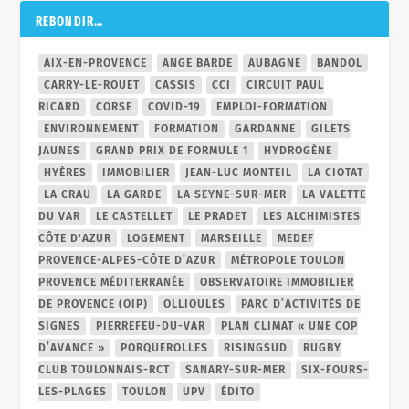
REBONDIR…
AIX-EN-PROVENCE
ANGE BARDE
AUBAGNE
BANDOL
CARRY-LE-ROUET
CASSIS
CCI
CIRCUIT PAUL
RICARD
CORSE
COVID-19
EMPLOI-FORMATION
ENVIRONNEMENT
FORMATION
GARDANNE
GILETS
JAUNES
GRAND PRIX DE FORMULE 1
HYDROGÈNE
HYÈRES
IMMOBILIER
JEAN-LUC MONTEIL
LA CIOTAT
LA CRAU
LA GARDE
LA SEYNE-SUR-MER
LA VALETTE
DU VAR
LE CASTELLET
LE PRADET
LES ALCHIMISTES
CÔTE D'AZUR
LOGEMENT
MARSEILLE
MEDEF
PROVENCE-ALPES-CÔTE D’AZUR
MÉTROPOLE TOULON
PROVENCE MÉDITERRANÉE
OBSERVATOIRE IMMOBILIER
DE PROVENCE (OIP)
OLLIOULES
PARC D’ACTIVITÉS DE
SIGNES
PIERREFEU-DU-VAR
PLAN CLIMAT « UNE COP
D’AVANCE »
PORQUEROLLES
RISINGSUD
RUGBY
CLUB TOULONNAIS-RCT
SANARY-SUR-MER
SIX-FOURS-
LES-PLAGES
TOULON
UPV
ÉDITO