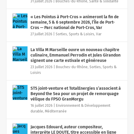
Cros — Parc national de Port-Cros, Var
27 juillet 2026
|
Sorties, Sports & Loisirs
,
Var
La Villa M Marseille ouvre un nouveau chapitre
culinaire, Emmanuel Perrodin et Jules Girandon
signent une carte estivale et généreuse
23 juillet 2026
|
Bouches-du-Rhône
,
Sorties, Sports &
Loisirs
STS joint-venture et TotalEnergies s’associent à
Beyond the Sea pour un projet de remorquage
vélique du FPSO GranMorgu
16 juillet 2026
|
Environnement & Développement
durable
,
Méditerranée
Jacques Edouard, auteur compositeur,
interprète LE DOUTE, titre accessible en ligne
sur le site web YouTube depuis le 10 juillet 26
16 juillet 2026
|
Art, Culture & Mode