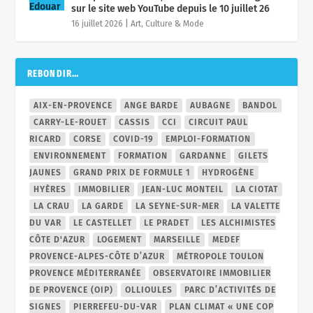
REBONDIR…
AIX-EN-PROVENCE
ANGE BARDE
AUBAGNE
BANDOL
CARRY-LE-ROUET
CASSIS
CCI
CIRCUIT PAUL
RICARD
CORSE
COVID-19
EMPLOI-FORMATION
ENVIRONNEMENT
FORMATION
GARDANNE
GILETS
JAUNES
GRAND PRIX DE FORMULE 1
HYDROGÈNE
HYÈRES
IMMOBILIER
JEAN-LUC MONTEIL
LA CIOTAT
LA CRAU
LA GARDE
LA SEYNE-SUR-MER
LA VALETTE
DU VAR
LE CASTELLET
LE PRADET
LES ALCHIMISTES
CÔTE D'AZUR
LOGEMENT
MARSEILLE
MEDEF
PROVENCE-ALPES-CÔTE D’AZUR
MÉTROPOLE TOULON
PROVENCE MÉDITERRANÉE
OBSERVATOIRE IMMOBILIER
DE PROVENCE (OIP)
OLLIOULES
PARC D’ACTIVITÉS DE
SIGNES
PIERREFEU-DU-VAR
PLAN CLIMAT « UNE COP
D’AVANCE »
PORQUEROLLES
RISINGSUD
RUGBY
CLUB TOULONNAIS-RCT
SANARY-SUR-MER
SIX-FOURS-
LES-PLAGES
TOULON
UPV
ÉDITO