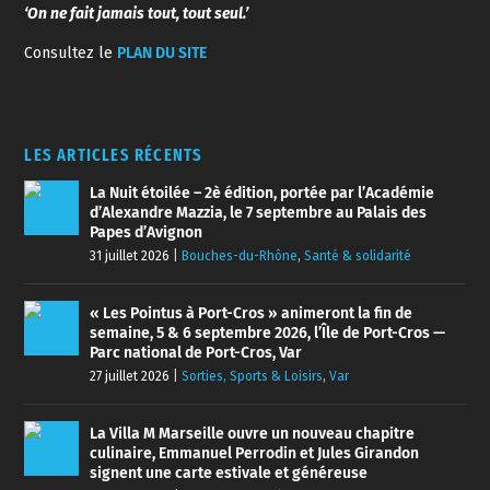
LES ARTICLES RÉCENTS
La Nuit étoilée – 2è édition, portée par l’Académie
d’Alexandre Mazzia, le 7 septembre au Palais des
Papes d’Avignon
31 juillet 2026
|
Bouches-du-Rhône
,
Santé & solidarité
« Les Pointus à Port-Cros » animeront la fin de
semaine, 5 & 6 septembre 2026, l’Île de Port-Cros —
Parc national de Port-Cros, Var
27 juillet 2026
|
Sorties, Sports & Loisirs
,
Var
La Villa M Marseille ouvre un nouveau chapitre
culinaire, Emmanuel Perrodin et Jules Girandon
signent une carte estivale et généreuse
23 juillet 2026
|
Bouches-du-Rhône
,
Sorties, Sports & Loisirs