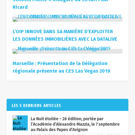
L’OIP INNOVE DANS SA MANIÈRE D’EXPLOITER
LES DONNÉES IMMOBILIÈRES AVEC LA DATALIVE
Marseille : Présentation de la Délégation
régionale présente au CES Las Vegas 2019
LES 5 DERNIERS ARTICLES
La Nuit étoilée – 2è édition, portée par
l’Académie d’Alexandre Mazzia, le 7 septembre
au Palais des Papes d’Avignon
31 juillet 2026
|
Bouches-du-Rhône
,
Santé & solidarité
« Les Pointus à Port-Cros » animeront la fin de
semaine, 5 & 6 septembre 2026, l’Île de Port-