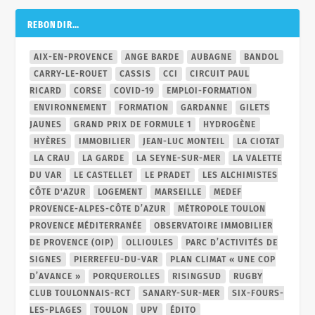
REBONDIR…
AIX-EN-PROVENCE
ANGE BARDE
AUBAGNE
BANDOL
CARRY-LE-ROUET
CASSIS
CCI
CIRCUIT PAUL
RICARD
CORSE
COVID-19
EMPLOI-FORMATION
ENVIRONNEMENT
FORMATION
GARDANNE
GILETS
JAUNES
GRAND PRIX DE FORMULE 1
HYDROGÈNE
HYÈRES
IMMOBILIER
JEAN-LUC MONTEIL
LA CIOTAT
LA CRAU
LA GARDE
LA SEYNE-SUR-MER
LA VALETTE
DU VAR
LE CASTELLET
LE PRADET
LES ALCHIMISTES
CÔTE D'AZUR
LOGEMENT
MARSEILLE
MEDEF
PROVENCE-ALPES-CÔTE D’AZUR
MÉTROPOLE TOULON
PROVENCE MÉDITERRANÉE
OBSERVATOIRE IMMOBILIER
DE PROVENCE (OIP)
OLLIOULES
PARC D’ACTIVITÉS DE
SIGNES
PIERREFEU-DU-VAR
PLAN CLIMAT « UNE COP
D’AVANCE »
PORQUEROLLES
RISINGSUD
RUGBY
CLUB TOULONNAIS-RCT
SANARY-SUR-MER
SIX-FOURS-
LES-PLAGES
TOULON
UPV
ÉDITO