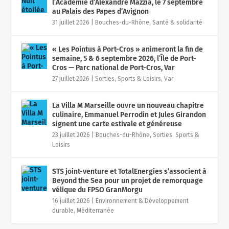
l’Académie d’Alexandre Mazzia, le 7 septembre
au Palais des Papes d’Avignon
31 juillet 2026
|
Bouches-du-Rhône
,
Santé & solidarité
« Les Pointus à Port-Cros » animeront la fin de
semaine, 5 & 6 septembre 2026, l’Île de Port-
Cros — Parc national de Port-Cros, Var
27 juillet 2026
|
Sorties, Sports & Loisirs
,
Var
La Villa M Marseille ouvre un nouveau chapitre
culinaire, Emmanuel Perrodin et Jules Girandon
signent une carte estivale et généreuse
23 juillet 2026
|
Bouches-du-Rhône
,
Sorties, Sports &
Loisirs
STS joint-venture et TotalEnergies s’associent à
Beyond the Sea pour un projet de remorquage
vélique du FPSO GranMorgu
16 juillet 2026
|
Environnement & Développement
durable
,
Méditerranée