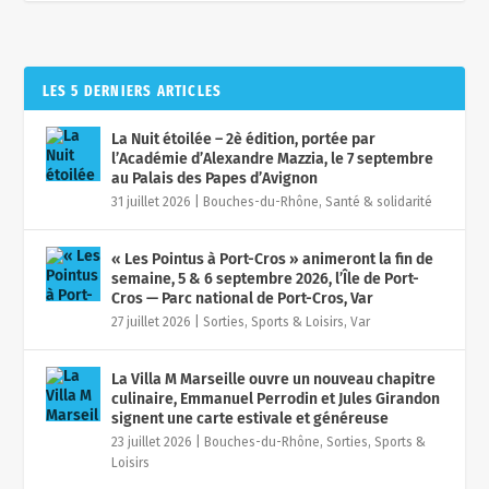
LES 5 DERNIERS ARTICLES
La Nuit étoilée – 2è édition, portée par
l’Académie d’Alexandre Mazzia, le 7 septembre
au Palais des Papes d’Avignon
31 juillet 2026
|
Bouches-du-Rhône
,
Santé & solidarité
« Les Pointus à Port-Cros » animeront la fin de
semaine, 5 & 6 septembre 2026, l’Île de Port-
Cros — Parc national de Port-Cros, Var
27 juillet 2026
|
Sorties, Sports & Loisirs
,
Var
La Villa M Marseille ouvre un nouveau chapitre
culinaire, Emmanuel Perrodin et Jules Girandon
signent une carte estivale et généreuse
23 juillet 2026
|
Bouches-du-Rhône
,
Sorties, Sports &
Loisirs