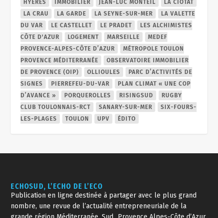
HYÈRES
IMMOBILIER
JEAN-LUC MONTEIL
LA CIOTAT
LA CRAU
LA GARDE
LA SEYNE-SUR-MER
LA VALETTE
DU VAR
LE CASTELLET
LE PRADET
LES ALCHIMISTES
CÔTE D'AZUR
LOGEMENT
MARSEILLE
MEDEF
PROVENCE-ALPES-CÔTE D’AZUR
MÉTROPOLE TOULON
PROVENCE MÉDITERRANÉE
OBSERVATOIRE IMMOBILIER
DE PROVENCE (OIP)
OLLIOULES
PARC D’ACTIVITÉS DE
SIGNES
PIERREFEU-DU-VAR
PLAN CLIMAT « UNE COP
D’AVANCE »
PORQUEROLLES
RISINGSUD
RUGBY
CLUB TOULONNAIS-RCT
SANARY-SUR-MER
SIX-FOURS-
LES-PLAGES
TOULON
UPV
ÉDITO
ECHOSUD, L’ECHO DE L’ECO
Publication en ligne destinée à partager avec le plus grand
nombre, une revue de l’actualité entrepreneuriale de la
grande région Méditerranée, Sud_Provence Alpes-Côte d’Azur,