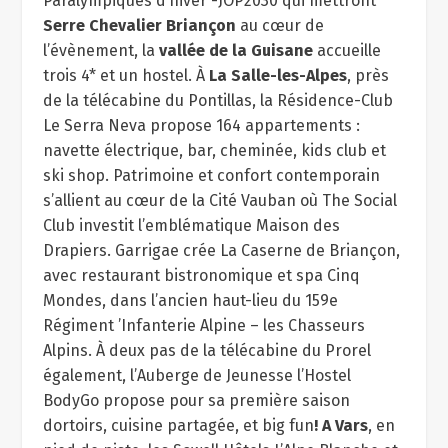
Paralympiques d’hiver -JOP2030 qui mettront
Serre Chevalier Briançon
au cœur de
l’évènement, la
vallée de la Guisane
accueille
trois 4* et un hostel. À
La Salle-les-Alpes
, près
de la télécabine du Pontillas, la Résidence-Club
Le Serra Neva propose 164 appartements :
navette électrique, bar, cheminée, kids club et
ski shop. Patrimoine et confort contemporain
s’allient au cœur de la Cité Vauban où The Social
Club investit l’emblématique Maison des
Drapiers. Garrigae crée La Caserne de Briançon,
avec restaurant bistronomique et spa Cinq
Mondes, dans l’ancien haut-lieu du 159e
Régiment ’Infanterie Alpine – les Chasseurs
Alpins. À deux pas de la télécabine du Prorel
également, l’Auberge de Jeunesse l’Hostel
BodyGo propose pour sa première saison
dortoirs, cuisine partagée, et big fun
! A Vars
, en