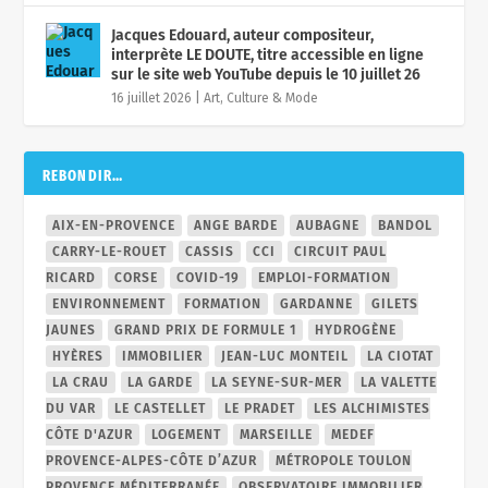
Jacques Edouard, auteur compositeur,
interprète LE DOUTE, titre accessible en ligne
sur le site web YouTube depuis le 10 juillet 26
16 juillet 2026
|
Art, Culture & Mode
REBONDIR…
AIX-EN-PROVENCE
ANGE BARDE
AUBAGNE
BANDOL
CARRY-LE-ROUET
CASSIS
CCI
CIRCUIT PAUL
RICARD
CORSE
COVID-19
EMPLOI-FORMATION
ENVIRONNEMENT
FORMATION
GARDANNE
GILETS
JAUNES
GRAND PRIX DE FORMULE 1
HYDROGÈNE
HYÈRES
IMMOBILIER
JEAN-LUC MONTEIL
LA CIOTAT
LA CRAU
LA GARDE
LA SEYNE-SUR-MER
LA VALETTE
DU VAR
LE CASTELLET
LE PRADET
LES ALCHIMISTES
CÔTE D'AZUR
LOGEMENT
MARSEILLE
MEDEF
PROVENCE-ALPES-CÔTE D’AZUR
MÉTROPOLE TOULON
PROVENCE MÉDITERRANÉE
OBSERVATOIRE IMMOBILIER