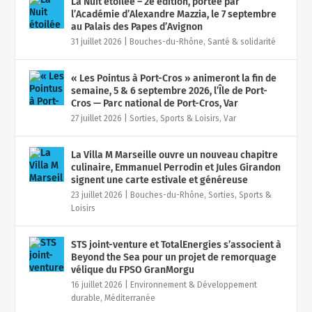
La Nuit étoilée – 2è édition, portée par
l’Académie d’Alexandre Mazzia, le 7 septembre
au Palais des Papes d’Avignon
31 juillet 2026
|
Bouches-du-Rhône
,
Santé & solidarité
« Les Pointus à Port-Cros » animeront la fin de
semaine, 5 & 6 septembre 2026, l’Île de Port-
Cros — Parc national de Port-Cros, Var
27 juillet 2026
|
Sorties, Sports & Loisirs
,
Var
La Villa M Marseille ouvre un nouveau chapitre
culinaire, Emmanuel Perrodin et Jules Girandon
signent une carte estivale et généreuse
23 juillet 2026
|
Bouches-du-Rhône
,
Sorties, Sports &
Loisirs
STS joint-venture et TotalEnergies s’associent à
Beyond the Sea pour un projet de remorquage
vélique du FPSO GranMorgu
16 juillet 2026
|
Environnement & Développement
durable
,
Méditerranée