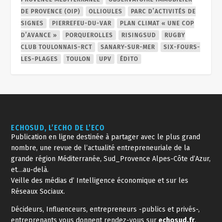
DE PROVENCE (OIP)
OLLIOULES
PARC D’ACTIVITÉS DE
SIGNES
PIERREFEU-DU-VAR
PLAN CLIMAT « UNE COP
D’AVANCE »
PORQUEROLLES
RISINGSUD
RUGBY
CLUB TOULONNAIS-RCT
SANARY-SUR-MER
SIX-FOURS-
LES-PLAGES
TOULON
UPV
ÉDITO
ECHOSUD, L’ECHO DE L’ECO
Publication en ligne destinée à partager avec le plus grand
nombre, une revue de l’actualité entrepreneuriale de la
grande région Méditerranée, Sud_Provence Alpes-Côte d’Azur,
et…au-delà.
Veille des médias d’ Intelligence économique et sur les
Réseaux Sociaux.
Décideurs, Influenceurs, entrepreneurs -publics et privés-,
entreprenants vous donnent rendez-vous sur
echosud.fr
.