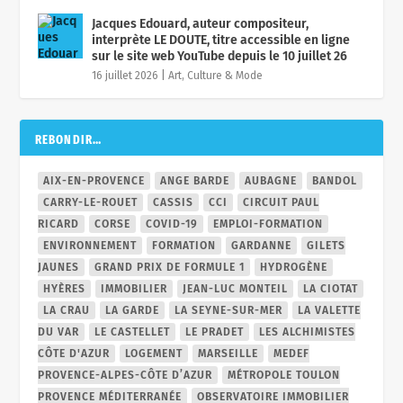
Jacques Edouard, auteur compositeur,
interprète LE DOUTE, titre accessible en ligne
sur le site web YouTube depuis le 10 juillet 26
16 juillet 2026
|
Art, Culture & Mode
REBONDIR…
AIX-EN-PROVENCE
ANGE BARDE
AUBAGNE
BANDOL
CARRY-LE-ROUET
CASSIS
CCI
CIRCUIT PAUL
RICARD
CORSE
COVID-19
EMPLOI-FORMATION
ENVIRONNEMENT
FORMATION
GARDANNE
GILETS
JAUNES
GRAND PRIX DE FORMULE 1
HYDROGÈNE
HYÈRES
IMMOBILIER
JEAN-LUC MONTEIL
LA CIOTAT
LA CRAU
LA GARDE
LA SEYNE-SUR-MER
LA VALETTE
DU VAR
LE CASTELLET
LE PRADET
LES ALCHIMISTES
CÔTE D'AZUR
LOGEMENT
MARSEILLE
MEDEF
PROVENCE-ALPES-CÔTE D’AZUR
MÉTROPOLE TOULON
PROVENCE MÉDITERRANÉE
OBSERVATOIRE IMMOBILIER