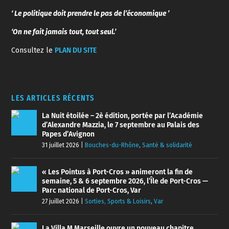
‘ Le politique doit prendre le pas de l’économique ’
‘On ne fait jamais tout, tout seul.’
Consultez le
PLAN DU SITE
LES ARTICLES RÉCENTS
La Nuit étoilée – 2è édition, portée par l’Académie
d’Alexandre Mazzia, le 7 septembre au Palais des
Papes d’Avignon
31 juillet 2026
|
Bouches-du-Rhône
,
Santé & solidarité
« Les Pointus à Port-Cros » animeront la fin de
semaine, 5 & 6 septembre 2026, l’Île de Port-Cros —
Parc national de Port-Cros, Var
27 juillet 2026
|
Sorties, Sports & Loisirs
,
Var
La Villa M Marseille ouvre un nouveau chapitre