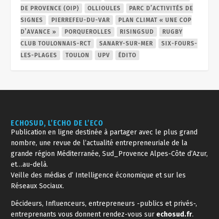
DE PROVENCE (OIP)
OLLIOULES
PARC D’ACTIVITÉS DE
SIGNES
PIERREFEU-DU-VAR
PLAN CLIMAT « UNE COP
D’AVANCE »
PORQUEROLLES
RISINGSUD
RUGBY
CLUB TOULONNAIS-RCT
SANARY-SUR-MER
SIX-FOURS-
LES-PLAGES
TOULON
UPV
ÉDITO
ECHOSUD, L’ECHO DE L’ECO
Publication en ligne destinée à partager avec le plus grand
nombre, une revue de l’actualité entrepreneuriale de la
grande région Méditerranée, Sud_Provence Alpes-Côte d’Azur,
et…au-delà.
Veille des médias d’ Intelligence économique et sur les
Réseaux Sociaux.
Décideurs, Influenceurs, entrepreneurs -publics et privés-,
entreprenants vous donnent rendez-vous sur
echosud.fr
.