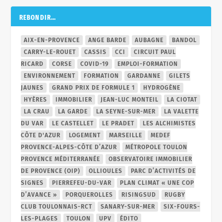
REBONDIR…
AIX-EN-PROVENCE
ANGE BARDE
AUBAGNE
BANDOL
CARRY-LE-ROUET
CASSIS
CCI
CIRCUIT PAUL
RICARD
CORSE
COVID-19
EMPLOI-FORMATION
ENVIRONNEMENT
FORMATION
GARDANNE
GILETS
JAUNES
GRAND PRIX DE FORMULE 1
HYDROGÈNE
HYÈRES
IMMOBILIER
JEAN-LUC MONTEIL
LA CIOTAT
LA CRAU
LA GARDE
LA SEYNE-SUR-MER
LA VALETTE
DU VAR
LE CASTELLET
LE PRADET
LES ALCHIMISTES
CÔTE D'AZUR
LOGEMENT
MARSEILLE
MEDEF
PROVENCE-ALPES-CÔTE D’AZUR
MÉTROPOLE TOULON
PROVENCE MÉDITERRANÉE
OBSERVATOIRE IMMOBILIER
DE PROVENCE (OIP)
OLLIOULES
PARC D’ACTIVITÉS DE
SIGNES
PIERREFEU-DU-VAR
PLAN CLIMAT « UNE COP
D’AVANCE »
PORQUEROLLES
RISINGSUD
RUGBY
CLUB TOULONNAIS-RCT
SANARY-SUR-MER
SIX-FOURS-
LES-PLAGES
TOULON
UPV
ÉDITO