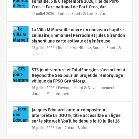
semaine, 5 & 6 septembre 2026, l’Île de Port-
Cros — Parc national de Port-Cros, Var
27 juillet 2026
|
Sorties, Sports & Loisirs
,
Var
La Villa M Marseille ouvre un nouveau chapitre
culinaire, Emmanuel Perrodin et Jules Girandon
signent une carte estivale et généreuse
23 juillet 2026
|
Bouches-du-Rhône
,
Sorties, Sports &
Loisirs
STS joint-venture et TotalEnergies s’associent à
Beyond the Sea pour un projet de remorquage
vélique du FPSO GranMorgu
16 juillet 2026
|
Environnement & Développement
durable
,
Méditerranée
Jacques Edouard, auteur compositeur,
interprète LE DOUTE, titre accessible en ligne
sur le site web YouTube depuis le 10 juillet 26
16 juillet 2026
|
Art, Culture & Mode