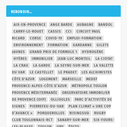
REBONDIR…
AIX-EN-PROVENCE
ANGE BARDE
AUBAGNE
BANDOL
CARRY-LE-ROUET
CASSIS
CCI
CIRCUIT PAUL
RICARD
CORSE
COVID-19
EMPLOI-FORMATION
ENVIRONNEMENT
FORMATION
GARDANNE
GILETS
JAUNES
GRAND PRIX DE FORMULE 1
HYDROGÈNE
HYÈRES
IMMOBILIER
JEAN-LUC MONTEIL
LA CIOTAT
LA CRAU
LA GARDE
LA SEYNE-SUR-MER
LA VALETTE
DU VAR
LE CASTELLET
LE PRADET
LES ALCHIMISTES
CÔTE D'AZUR
LOGEMENT
MARSEILLE
MEDEF
PROVENCE-ALPES-CÔTE D’AZUR
MÉTROPOLE TOULON
PROVENCE MÉDITERRANÉE
OBSERVATOIRE IMMOBILIER
DE PROVENCE (OIP)
OLLIOULES
PARC D’ACTIVITÉS DE
SIGNES
PIERREFEU-DU-VAR
PLAN CLIMAT « UNE COP
D’AVANCE »
PORQUEROLLES
RISINGSUD
RUGBY
CLUB TOULONNAIS-RCT
SANARY-SUR-MER
SIX-FOURS-
LES-PLAGES
TOULON
UPV
ÉDITO