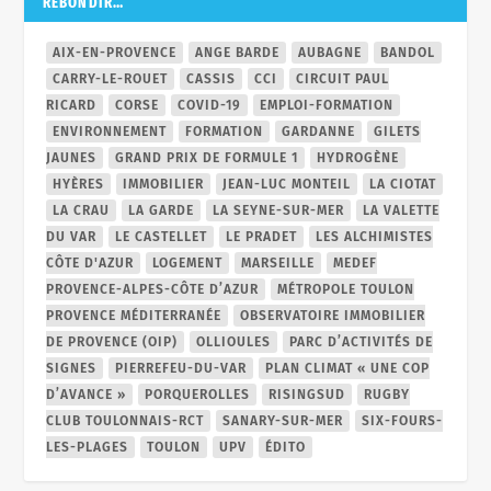
REBONDIR…
AIX-EN-PROVENCE
ANGE BARDE
AUBAGNE
BANDOL
CARRY-LE-ROUET
CASSIS
CCI
CIRCUIT PAUL
RICARD
CORSE
COVID-19
EMPLOI-FORMATION
ENVIRONNEMENT
FORMATION
GARDANNE
GILETS
JAUNES
GRAND PRIX DE FORMULE 1
HYDROGÈNE
HYÈRES
IMMOBILIER
JEAN-LUC MONTEIL
LA CIOTAT
LA CRAU
LA GARDE
LA SEYNE-SUR-MER
LA VALETTE
DU VAR
LE CASTELLET
LE PRADET
LES ALCHIMISTES
CÔTE D'AZUR
LOGEMENT
MARSEILLE
MEDEF
PROVENCE-ALPES-CÔTE D’AZUR
MÉTROPOLE TOULON
PROVENCE MÉDITERRANÉE
OBSERVATOIRE IMMOBILIER
DE PROVENCE (OIP)
OLLIOULES
PARC D’ACTIVITÉS DE
SIGNES
PIERREFEU-DU-VAR
PLAN CLIMAT « UNE COP
D’AVANCE »
PORQUEROLLES
RISINGSUD
RUGBY
CLUB TOULONNAIS-RCT
SANARY-SUR-MER
SIX-FOURS-
LES-PLAGES
TOULON
UPV
ÉDITO