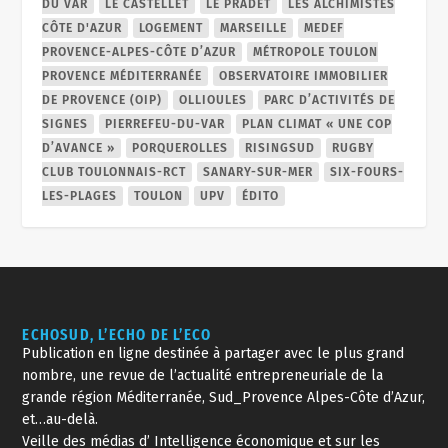
DU VAR
LE CASTELLET
LE PRADET
LES ALCHIMISTES
CÔTE D'AZUR
LOGEMENT
MARSEILLE
MEDEF
PROVENCE-ALPES-CÔTE D’AZUR
MÉTROPOLE TOULON
PROVENCE MÉDITERRANÉE
OBSERVATOIRE IMMOBILIER
DE PROVENCE (OIP)
OLLIOULES
PARC D’ACTIVITÉS DE
SIGNES
PIERREFEU-DU-VAR
PLAN CLIMAT « UNE COP
D’AVANCE »
PORQUEROLLES
RISINGSUD
RUGBY
CLUB TOULONNAIS-RCT
SANARY-SUR-MER
SIX-FOURS-
LES-PLAGES
TOULON
UPV
ÉDITO
ECHOSUD, L’ECHO DE L’ECO
Publication en ligne destinée à partager avec le plus grand
nombre, une revue de l’actualité entrepreneuriale de la
grande région Méditerranée, Sud_Provence Alpes-Côte d’Azur,
et…au-delà.
Veille des médias d’ Intelligence économique et sur les