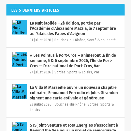
LES 5 DERNIERS ARTICLES
La Nuit étoilée – 2è édition, portée par
l’Académie d’Alexandre Mazzia, le 7 septembre
au Palais des Papes d’Avignon
31 juillet 2026
|
Bouches-du-Rhône
,
Santé & solidarité
« Les Pointus à Port-Cros » animeront la fin de
semaine, 5 & 6 septembre 2026, l’Île de Port-
Cros — Parc national de Port-Cros, Var
27 juillet 2026
|
Sorties, Sports & Loisirs
,
Var
La Villa M Marseille ouvre un nouveau chapitre
culinaire, Emmanuel Perrodin et Jules Girandon
signent une carte estivale et généreuse
23 juillet 2026
|
Bouches-du-Rhône
,
Sorties, Sports &
Loisirs
STS joint-venture et TotalEnergies s’associent à
Beyond the Sea pour un projet de remorquage