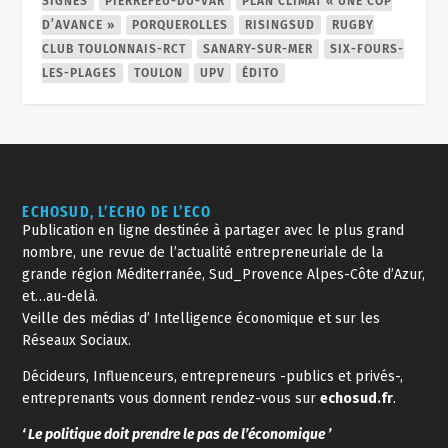
SIGNES
PIERREFEU-DU-VAR
PLAN CLIMAT « UNE COP
D’AVANCE »
PORQUEROLLES
RISINGSUD
RUGBY
CLUB TOULONNAIS-RCT
SANARY-SUR-MER
SIX-FOURS-
LES-PLAGES
TOULON
UPV
ÉDITO
ECHOSUD, L’ECHO DE L’ECO
Publication en ligne destinée à partager avec le plus grand
nombre, une revue de l’actualité entrepreneuriale de la
grande région Méditerranée, Sud_Provence Alpes-Côte d’Azur,
et…au-delà.
Veille des médias d’ Intelligence économique et sur les
Réseaux Sociaux.
Décideurs, Influenceurs, entrepreneurs -publics et privés-,
entreprenants vous donnent rendez-vous sur
echosud.fr
.
‘ Le politique doit prendre le pas de l’économique ’