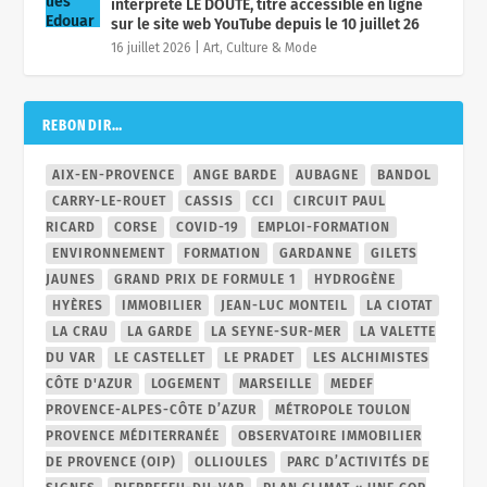
interprète LE DOUTE, titre accessible en ligne
sur le site web YouTube depuis le 10 juillet 26
16 juillet 2026
|
Art, Culture & Mode
REBONDIR…
AIX-EN-PROVENCE
ANGE BARDE
AUBAGNE
BANDOL
CARRY-LE-ROUET
CASSIS
CCI
CIRCUIT PAUL
RICARD
CORSE
COVID-19
EMPLOI-FORMATION
ENVIRONNEMENT
FORMATION
GARDANNE
GILETS
JAUNES
GRAND PRIX DE FORMULE 1
HYDROGÈNE
HYÈRES
IMMOBILIER
JEAN-LUC MONTEIL
LA CIOTAT
LA CRAU
LA GARDE
LA SEYNE-SUR-MER
LA VALETTE
DU VAR
LE CASTELLET
LE PRADET
LES ALCHIMISTES
CÔTE D'AZUR
LOGEMENT
MARSEILLE
MEDEF
PROVENCE-ALPES-CÔTE D’AZUR
MÉTROPOLE TOULON
PROVENCE MÉDITERRANÉE
OBSERVATOIRE IMMOBILIER
DE PROVENCE (OIP)
OLLIOULES
PARC D’ACTIVITÉS DE