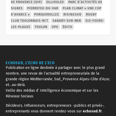
DE PROVENCE (OIP)
OLLIOULES
PARC D’ACTIVITÉS DE
SIGNES
PIERREFEU-DU-VAR
PLAN CLIMAT « UNE COP
D’AVANCE »
PORQUEROLLES
RISINGSUD
RUGBY
CLUB TOULONNAIS-RCT
SANARY-SUR-MER
SIX-FOURS-
LES-PLAGES
TOULON
UPV
ÉDITO
ECHOSUD, L’ECHO DE L’ECO
Publication en ligne destinée à partager avec le plus grand
nombre, une revue de l’actualité entrepreneuriale de la
grande région Méditerranée, Sud_Provence Alpes-Côte d’Azur,
et…au-delà.
Veille des médias d’ Intelligence économique et sur les
Réseaux Sociaux.
Décideurs, Influenceurs, entrepreneurs -publics et privés-,
entreprenants vous donnent rendez-vous sur
echosud.fr
.