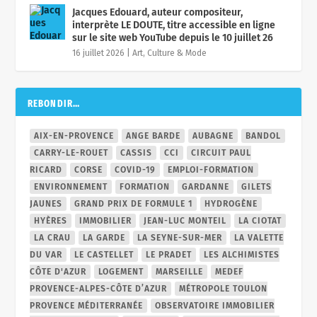
Jacques Edouard, auteur compositeur,
interprète LE DOUTE, titre accessible en ligne
sur le site web YouTube depuis le 10 juillet 26
16 juillet 2026
|
Art, Culture & Mode
REBONDIR…
AIX-EN-PROVENCE
ANGE BARDE
AUBAGNE
BANDOL
CARRY-LE-ROUET
CASSIS
CCI
CIRCUIT PAUL
RICARD
CORSE
COVID-19
EMPLOI-FORMATION
ENVIRONNEMENT
FORMATION
GARDANNE
GILETS
JAUNES
GRAND PRIX DE FORMULE 1
HYDROGÈNE
HYÈRES
IMMOBILIER
JEAN-LUC MONTEIL
LA CIOTAT
LA CRAU
LA GARDE
LA SEYNE-SUR-MER
LA VALETTE
DU VAR
LE CASTELLET
LE PRADET
LES ALCHIMISTES
CÔTE D'AZUR
LOGEMENT
MARSEILLE
MEDEF
PROVENCE-ALPES-CÔTE D’AZUR
MÉTROPOLE TOULON
PROVENCE MÉDITERRANÉE
OBSERVATOIRE IMMOBILIER