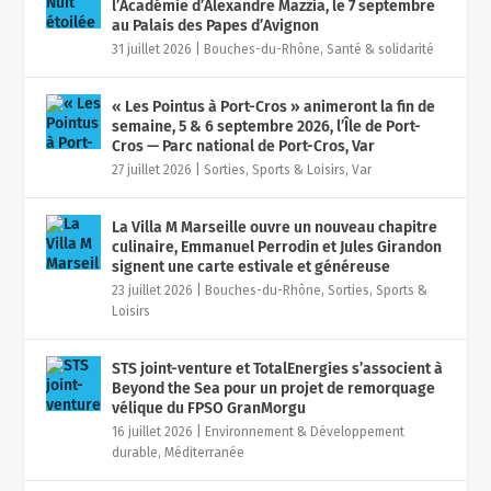
l’Académie d’Alexandre Mazzia, le 7 septembre
au Palais des Papes d’Avignon
31 juillet 2026
|
Bouches-du-Rhône
,
Santé & solidarité
« Les Pointus à Port-Cros » animeront la fin de
semaine, 5 & 6 septembre 2026, l’Île de Port-
Cros — Parc national de Port-Cros, Var
27 juillet 2026
|
Sorties, Sports & Loisirs
,
Var
La Villa M Marseille ouvre un nouveau chapitre
culinaire, Emmanuel Perrodin et Jules Girandon
signent une carte estivale et généreuse
23 juillet 2026
|
Bouches-du-Rhône
,
Sorties, Sports &
Loisirs
STS joint-venture et TotalEnergies s’associent à
Beyond the Sea pour un projet de remorquage
vélique du FPSO GranMorgu
16 juillet 2026
|
Environnement & Développement
durable
,
Méditerranée