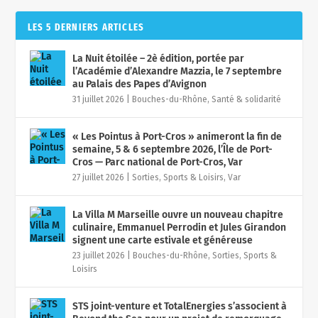
LES 5 DERNIERS ARTICLES
La Nuit étoilée – 2è édition, portée par
l’Académie d’Alexandre Mazzia, le 7 septembre
au Palais des Papes d’Avignon
31 juillet 2026
|
Bouches-du-Rhône
,
Santé & solidarité
« Les Pointus à Port-Cros » animeront la fin de
semaine, 5 & 6 septembre 2026, l’Île de Port-
Cros — Parc national de Port-Cros, Var
27 juillet 2026
|
Sorties, Sports & Loisirs
,
Var
La Villa M Marseille ouvre un nouveau chapitre
culinaire, Emmanuel Perrodin et Jules Girandon
signent une carte estivale et généreuse
23 juillet 2026
|
Bouches-du-Rhône
,
Sorties, Sports &
Loisirs
STS joint-venture et TotalEnergies s’associent à