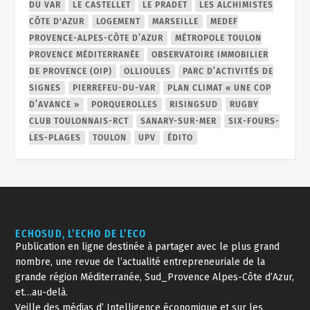
DU VAR
LE CASTELLET
LE PRADET
LES ALCHIMISTES
CÔTE D'AZUR
LOGEMENT
MARSEILLE
MEDEF
PROVENCE-ALPES-CÔTE D’AZUR
MÉTROPOLE TOULON
PROVENCE MÉDITERRANÉE
OBSERVATOIRE IMMOBILIER
DE PROVENCE (OIP)
OLLIOULES
PARC D’ACTIVITÉS DE
SIGNES
PIERREFEU-DU-VAR
PLAN CLIMAT « UNE COP
D’AVANCE »
PORQUEROLLES
RISINGSUD
RUGBY
CLUB TOULONNAIS-RCT
SANARY-SUR-MER
SIX-FOURS-
LES-PLAGES
TOULON
UPV
ÉDITO
ECHOSUD, L’ECHO DE L’ECO
Publication en ligne destinée à partager avec le plus grand
nombre, une revue de l’actualité entrepreneuriale de la
grande région Méditerranée, Sud_Provence Alpes-Côte d’Azur,
et…au-delà.
Veille des médias d’ Intelligence économique et sur les