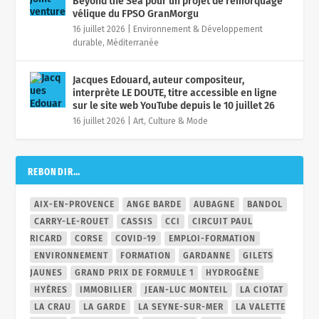
Beyond the Sea pour un projet de remorquage
vélique du FPSO GranMorgu
16 juillet 2026
|
Environnement & Développement
durable
,
Méditerranée
Jacques Edouard, auteur compositeur,
interprète LE DOUTE, titre accessible en ligne
sur le site web YouTube depuis le 10 juillet 26
16 juillet 2026
|
Art, Culture & Mode
REBONDIR…
AIX-EN-PROVENCE
ANGE BARDE
AUBAGNE
BANDOL
CARRY-LE-ROUET
CASSIS
CCI
CIRCUIT PAUL
RICARD
CORSE
COVID-19
EMPLOI-FORMATION
ENVIRONNEMENT
FORMATION
GARDANNE
GILETS
JAUNES
GRAND PRIX DE FORMULE 1
HYDROGÈNE
HYÈRES
IMMOBILIER
JEAN-LUC MONTEIL
LA CIOTAT
LA CRAU
LA GARDE
LA SEYNE-SUR-MER
LA VALETTE