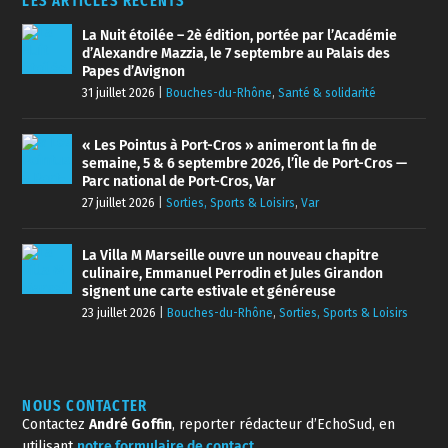
LES ARTICLES RÉCENTS
La Nuit étoilée – 2è édition, portée par l’Académie
d’Alexandre Mazzia, le 7 septembre au Palais des
Papes d’Avignon
31 juillet 2026
|
Bouches-du-Rhône
,
Santé & solidarité
« Les Pointus à Port-Cros » animeront la fin de
semaine, 5 & 6 septembre 2026, l’Île de Port-Cros —
Parc national de Port-Cros, Var
27 juillet 2026
|
Sorties, Sports & Loisirs
,
Var
La Villa M Marseille ouvre un nouveau chapitre
culinaire, Emmanuel Perrodin et Jules Girandon
signent une carte estivale et généreuse
23 juillet 2026
|
Bouches-du-Rhône
,
Sorties, Sports & Loisirs
NOUS CONTACTER
Contactez
André Goffin
, reporter rédacteur d’EchoSud, en
utilisant
notre formulaire de contact
.