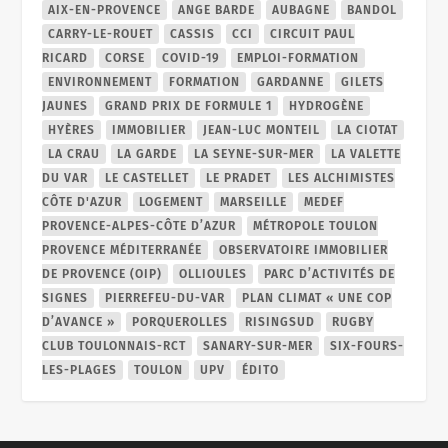
AIX-EN-PROVENCE
ANGE BARDE
AUBAGNE
BANDOL
CARRY-LE-ROUET
CASSIS
CCI
CIRCUIT PAUL
RICARD
CORSE
COVID-19
EMPLOI-FORMATION
ENVIRONNEMENT
FORMATION
GARDANNE
GILETS
JAUNES
GRAND PRIX DE FORMULE 1
HYDROGÈNE
HYÈRES
IMMOBILIER
JEAN-LUC MONTEIL
LA CIOTAT
LA CRAU
LA GARDE
LA SEYNE-SUR-MER
LA VALETTE
DU VAR
LE CASTELLET
LE PRADET
LES ALCHIMISTES
CÔTE D'AZUR
LOGEMENT
MARSEILLE
MEDEF
PROVENCE-ALPES-CÔTE D’AZUR
MÉTROPOLE TOULON
PROVENCE MÉDITERRANÉE
OBSERVATOIRE IMMOBILIER
DE PROVENCE (OIP)
OLLIOULES
PARC D’ACTIVITÉS DE
SIGNES
PIERREFEU-DU-VAR
PLAN CLIMAT « UNE COP
D’AVANCE »
PORQUEROLLES
RISINGSUD
RUGBY
CLUB TOULONNAIS-RCT
SANARY-SUR-MER
SIX-FOURS-
LES-PLAGES
TOULON
UPV
ÉDITO