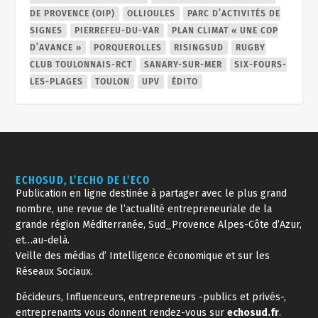
DE PROVENCE (OIP)
OLLIOULES
PARC D’ACTIVITÉS DE
SIGNES
PIERREFEU-DU-VAR
PLAN CLIMAT « UNE COP
D’AVANCE »
PORQUEROLLES
RISINGSUD
RUGBY
CLUB TOULONNAIS-RCT
SANARY-SUR-MER
SIX-FOURS-
LES-PLAGES
TOULON
UPV
ÉDITO
ECHOSUD, L’ECHO DE L’ECO
Publication en ligne destinée à partager avec le plus grand
nombre, une revue de l’actualité entrepreneuriale de la
grande région Méditerranée, Sud_Provence Alpes-Côte d’Azur,
et…au-delà.
Veille des médias d’ Intelligence économique et sur les
Réseaux Sociaux.
Décideurs, Influenceurs, entrepreneurs -publics et privés-,
entreprenants vous donnent rendez-vous sur
echosud.fr
.