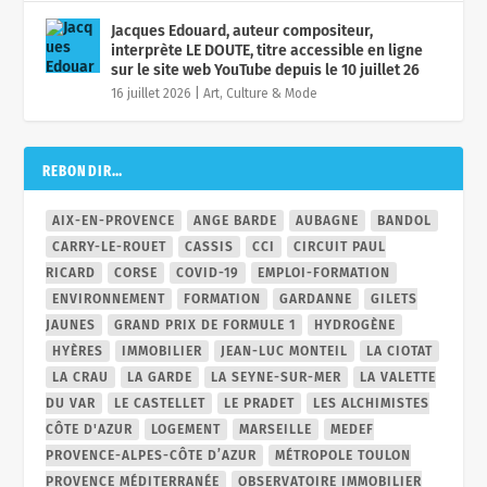
Jacques Edouard, auteur compositeur,
interprète LE DOUTE, titre accessible en ligne
sur le site web YouTube depuis le 10 juillet 26
16 juillet 2026
|
Art, Culture & Mode
REBONDIR…
AIX-EN-PROVENCE
ANGE BARDE
AUBAGNE
BANDOL
CARRY-LE-ROUET
CASSIS
CCI
CIRCUIT PAUL
RICARD
CORSE
COVID-19
EMPLOI-FORMATION
ENVIRONNEMENT
FORMATION
GARDANNE
GILETS
JAUNES
GRAND PRIX DE FORMULE 1
HYDROGÈNE
HYÈRES
IMMOBILIER
JEAN-LUC MONTEIL
LA CIOTAT
LA CRAU
LA GARDE
LA SEYNE-SUR-MER
LA VALETTE
DU VAR
LE CASTELLET
LE PRADET
LES ALCHIMISTES
CÔTE D'AZUR
LOGEMENT
MARSEILLE
MEDEF
PROVENCE-ALPES-CÔTE D’AZUR
MÉTROPOLE TOULON
PROVENCE MÉDITERRANÉE
OBSERVATOIRE IMMOBILIER