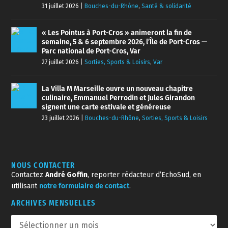
31 juillet 2026
|
Bouches-du-Rhône
,
Santé & solidarité
« Les Pointus à Port-Cros » animeront la fin de
semaine, 5 & 6 septembre 2026, l’Île de Port-Cros —
Parc national de Port-Cros, Var
27 juillet 2026
|
Sorties, Sports & Loisirs
,
Var
La Villa M Marseille ouvre un nouveau chapitre
culinaire, Emmanuel Perrodin et Jules Girandon
signent une carte estivale et généreuse
23 juillet 2026
|
Bouches-du-Rhône
,
Sorties, Sports & Loisirs
NOUS CONTACTER
Contactez
André Goffin
, reporter rédacteur d’EchoSud, en
utilisant
notre formulaire de contact
.
ARCHIVES MENSUELLES