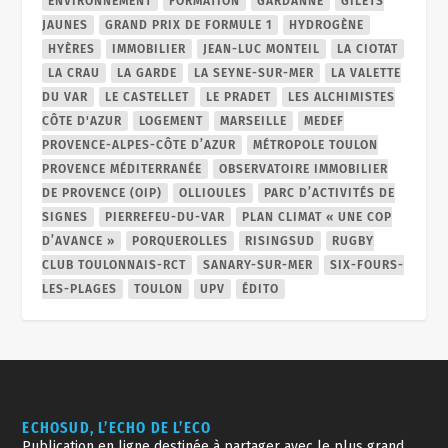
ENVIRONNEMENT
FORMATION
GARDANNE
GILETS
JAUNES
GRAND PRIX DE FORMULE 1
HYDROGÈNE
HYÈRES
IMMOBILIER
JEAN-LUC MONTEIL
LA CIOTAT
LA CRAU
LA GARDE
LA SEYNE-SUR-MER
LA VALETTE
DU VAR
LE CASTELLET
LE PRADET
LES ALCHIMISTES
CÔTE D'AZUR
LOGEMENT
MARSEILLE
MEDEF
PROVENCE-ALPES-CÔTE D’AZUR
MÉTROPOLE TOULON
PROVENCE MÉDITERRANÉE
OBSERVATOIRE IMMOBILIER
DE PROVENCE (OIP)
OLLIOULES
PARC D’ACTIVITÉS DE
SIGNES
PIERREFEU-DU-VAR
PLAN CLIMAT « UNE COP
D’AVANCE »
PORQUEROLLES
RISINGSUD
RUGBY
CLUB TOULONNAIS-RCT
SANARY-SUR-MER
SIX-FOURS-
LES-PLAGES
TOULON
UPV
ÉDITO
ECHOSUD, L’ECHO DE L’ECO
Publication en ligne destinée à partager avec le plus grand