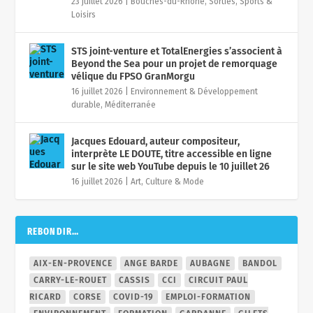
23 juillet 2026
|
Bouches-du-Rhône
,
Sorties, Sports &
Loisirs
STS joint-venture et TotalEnergies s’associent à
Beyond the Sea pour un projet de remorquage
vélique du FPSO GranMorgu
16 juillet 2026
|
Environnement & Développement
durable
,
Méditerranée
Jacques Edouard, auteur compositeur,
interprète LE DOUTE, titre accessible en ligne
sur le site web YouTube depuis le 10 juillet 26
16 juillet 2026
|
Art, Culture & Mode
REBONDIR…
AIX-EN-PROVENCE
ANGE BARDE
AUBAGNE
BANDOL
CARRY-LE-ROUET
CASSIS
CCI
CIRCUIT PAUL
RICARD
CORSE
COVID-19
EMPLOI-FORMATION