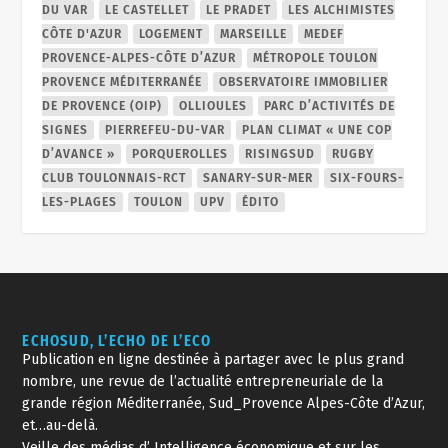
DU VAR
LE CASTELLET
LE PRADET
LES ALCHIMISTES
CÔTE D'AZUR
LOGEMENT
MARSEILLE
MEDEF
PROVENCE-ALPES-CÔTE D’AZUR
MÉTROPOLE TOULON
PROVENCE MÉDITERRANÉE
OBSERVATOIRE IMMOBILIER
DE PROVENCE (OIP)
OLLIOULES
PARC D’ACTIVITÉS DE
SIGNES
PIERREFEU-DU-VAR
PLAN CLIMAT « UNE COP
D’AVANCE »
PORQUEROLLES
RISINGSUD
RUGBY
CLUB TOULONNAIS-RCT
SANARY-SUR-MER
SIX-FOURS-
LES-PLAGES
TOULON
UPV
ÉDITO
ECHOSUD, L’ECHO DE L’ECO
Publication en ligne destinée à partager avec le plus grand
nombre, une revue de l’actualité entrepreneuriale de la
grande région Méditerranée, Sud_Provence Alpes-Côte d’Azur,
et…au-delà.
Veille des médias d’ Intelligence économique et sur les