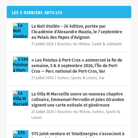
LES 5 DERNIERS ARTICLES
La Nuit étoilée – 2è édition, portée par
l’Académie d’Alexandre Mazzia, le 7 septembre
au Palais des Papes d’Avignon
31 juillet 2026
|
Bouches-du-Rhône
,
Santé & solidarité
« Les Pointus à Port-Cros » animeront la fin de
semaine, 5 & 6 septembre 2026, l’Île de Port-
Cros — Parc national de Port-Cros, Var
27 juillet 2026
|
Sorties, Sports & Loisirs
,
Var
La Villa M Marseille ouvre un nouveau chapitre
culinaire, Emmanuel Perrodin et Jules Girandon
signent une carte estivale et généreuse
23 juillet 2026
|
Bouches-du-Rhône
,
Sorties, Sports &
Loisirs
STS joint-venture et TotalEnergies s’associent à