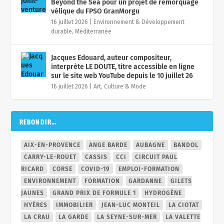
Beyond the Sea pour un projet de remorquage
vélique du FPSO GranMorgu
16 juillet 2026
|
Environnement & Développement
durable
,
Méditerranée
Jacques Edouard, auteur compositeur,
interprète LE DOUTE, titre accessible en ligne
sur le site web YouTube depuis le 10 juillet 26
16 juillet 2026
|
Art, Culture & Mode
REBONDIR…
AIX-EN-PROVENCE
ANGE BARDE
AUBAGNE
BANDOL
CARRY-LE-ROUET
CASSIS
CCI
CIRCUIT PAUL
RICARD
CORSE
COVID-19
EMPLOI-FORMATION
ENVIRONNEMENT
FORMATION
GARDANNE
GILETS
JAUNES
GRAND PRIX DE FORMULE 1
HYDROGÈNE
HYÈRES
IMMOBILIER
JEAN-LUC MONTEIL
LA CIOTAT
LA CRAU
LA GARDE
LA SEYNE-SUR-MER
LA VALETTE