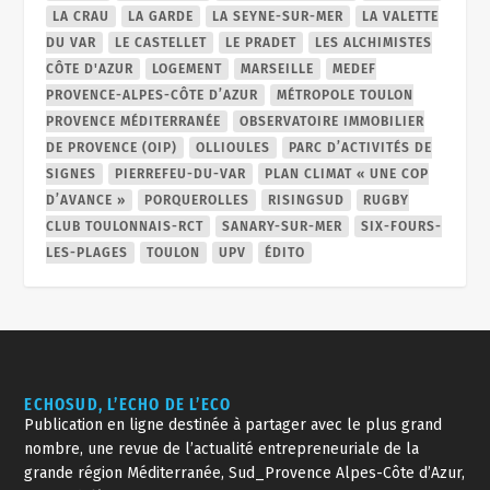
LA CRAU
LA GARDE
LA SEYNE-SUR-MER
LA VALETTE
DU VAR
LE CASTELLET
LE PRADET
LES ALCHIMISTES
CÔTE D'AZUR
LOGEMENT
MARSEILLE
MEDEF
PROVENCE-ALPES-CÔTE D’AZUR
MÉTROPOLE TOULON
PROVENCE MÉDITERRANÉE
OBSERVATOIRE IMMOBILIER
DE PROVENCE (OIP)
OLLIOULES
PARC D’ACTIVITÉS DE
SIGNES
PIERREFEU-DU-VAR
PLAN CLIMAT « UNE COP
D’AVANCE »
PORQUEROLLES
RISINGSUD
RUGBY
CLUB TOULONNAIS-RCT
SANARY-SUR-MER
SIX-FOURS-
LES-PLAGES
TOULON
UPV
ÉDITO
ECHOSUD, L’ECHO DE L’ECO
Publication en ligne destinée à partager avec le plus grand
nombre, une revue de l’actualité entrepreneuriale de la
grande région Méditerranée, Sud_Provence Alpes-Côte d’Azur,