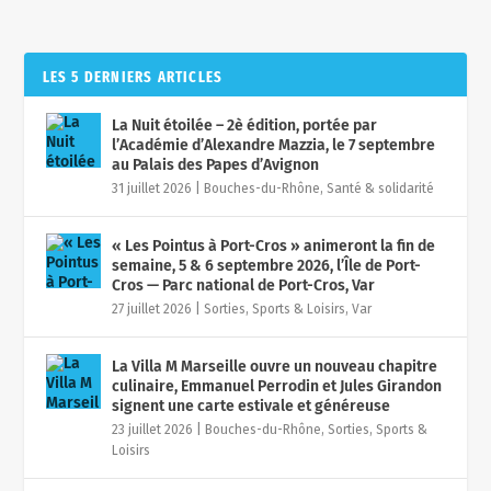
LES 5 DERNIERS ARTICLES
La Nuit étoilée – 2è édition, portée par
l’Académie d’Alexandre Mazzia, le 7 septembre
au Palais des Papes d’Avignon
31 juillet 2026
|
Bouches-du-Rhône
,
Santé & solidarité
« Les Pointus à Port-Cros » animeront la fin de
semaine, 5 & 6 septembre 2026, l’Île de Port-
Cros — Parc national de Port-Cros, Var
27 juillet 2026
|
Sorties, Sports & Loisirs
,
Var
La Villa M Marseille ouvre un nouveau chapitre
culinaire, Emmanuel Perrodin et Jules Girandon
signent une carte estivale et généreuse
23 juillet 2026
|
Bouches-du-Rhône
,
Sorties, Sports &
Loisirs