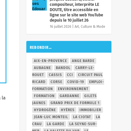
compositeur, interprète LE
DOUTE, titre accessible en
ligne sur le site web YouTube
depuis le 10 juillet 26
16 juillet 2026
|
Art, Culture & Mode
REBONDIR…
AIX-EN-PROVENCE
ANGE BARDE
AUBAGNE
BANDOL
CARRY-LE-
ROUET
CASSIS
CCI
CIRCUIT PAUL
RICARD
CORSE
COVID-19
EMPLOI-
FORMATION
ENVIRONNEMENT
FORMATION
GARDANNE
GILETS
 la
JAUNES
GRAND PRIX DE FORMULE 1
HYDROGÈNE
HYÈRES
IMMOBILIER
JEAN-LUC MONTEIL
LA CIOTAT
LA
CRAU
LA GARDE
LA SEYNE-SUR-
MER
LA VALETTE DU VAR
LE