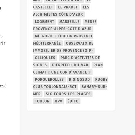
CASTELLET
LE PRADET
LES
e
ALCHIMISTES CÔTE D'AZUR
LOGEMENT
MARSEILLE
MEDEF
PROVENCE-ALPES-CÔTE D’AZUR
és
MÉTROPOLE TOULON PROVENCE
rir
MÉDITERRANÉE
OBSERVATOIRE
IMMOBILIER DE PROVENCE (OIP)
OLLIOULES
PARC D’ACTIVITÉS DE
SIGNES
PIERREFEU-DU-VAR
PLAN
CLIMAT « UNE COP D’AVANCE »
PORQUEROLLES
RISINGSUD
RUGBY
est
CLUB TOULONNAIS-RCT
SANARY-SUR-
MER
SIX-FOURS-LES-PLAGES
TOULON
UPV
ÉDITO