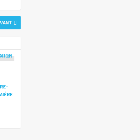
IVANT
RE-
MIÈRE