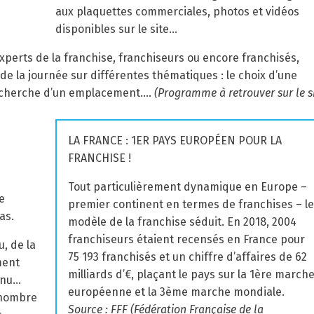
aux plaquettes commerciales, photos et vidéos
disponibles sur le site…
perts de la franchise, franchiseurs ou encore franchisés,
 la journée sur différentes thématiques : le choix d’une
 recherche d’un emplacement….
(Programme à retrouver sur le s
LA FRANCE : 1
ER
PAYS EUROPÉEN POUR LA
FRANCHISE !
Tout particulièrement dynamique en Europe –
e
premier continent en termes de franchises – le
as.
modèle de la franchise séduit. En 2018, 2004
franchiseurs étaient recensés en France pour
u, de la
75 193 franchisés et un chiffre d’affaires de 62
ment
milliards d’€, plaçant le pays sur la 1ère march
onnu…
européenne et la 3ème marche mondiale.
e nombre
Source : FFF (Fédération Française de la