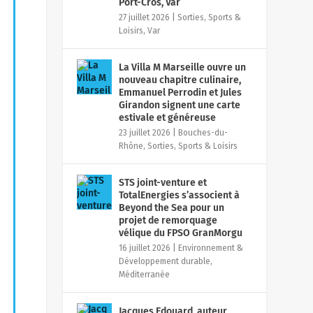
Port-Cros, Var
27 juillet 2026
|
Sorties, Sports &
Loisirs
,
Var
La Villa M Marseille ouvre un
nouveau chapitre culinaire,
Emmanuel Perrodin et Jules
Girandon signent une carte
estivale et généreuse
23 juillet 2026
|
Bouches-du-
Rhône
,
Sorties, Sports & Loisirs
STS joint-venture et
TotalEnergies s’associent à
Beyond the Sea pour un
projet de remorquage
vélique du FPSO GranMorgu
16 juillet 2026
|
Environnement &
Développement durable
,
Méditerranée
Jacques Edouard, auteur