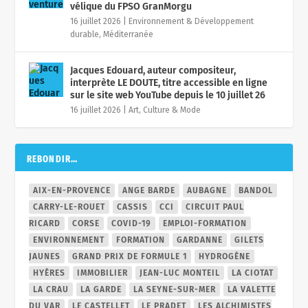
vélique du FPSO GranMorgu
16 juillet 2026
|
Environnement & Développement
durable
,
Méditerranée
Jacques Edouard, auteur compositeur,
interprète LE DOUTE, titre accessible en ligne
sur le site web YouTube depuis le 10 juillet 26
16 juillet 2026
|
Art, Culture & Mode
REBONDIR…
AIX-EN-PROVENCE
ANGE BARDE
AUBAGNE
BANDOL
CARRY-LE-ROUET
CASSIS
CCI
CIRCUIT PAUL
RICARD
CORSE
COVID-19
EMPLOI-FORMATION
ENVIRONNEMENT
FORMATION
GARDANNE
GILETS
JAUNES
GRAND PRIX DE FORMULE 1
HYDROGÈNE
HYÈRES
IMMOBILIER
JEAN-LUC MONTEIL
LA CIOTAT
LA CRAU
LA GARDE
LA SEYNE-SUR-MER
LA VALETTE
DU VAR
LE CASTELLET
LE PRADET
LES ALCHIMISTES