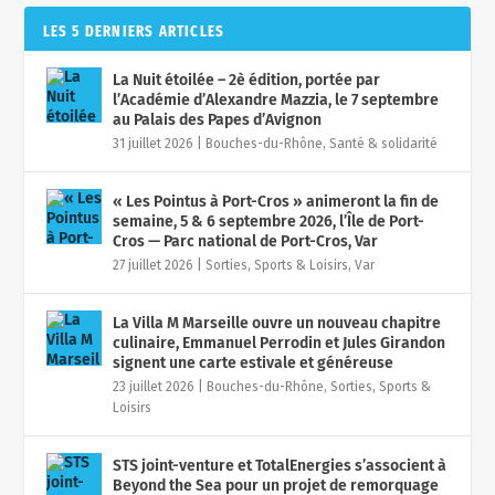
LES 5 DERNIERS ARTICLES
La Nuit étoilée – 2è édition, portée par
l’Académie d’Alexandre Mazzia, le 7 septembre
au Palais des Papes d’Avignon
31 juillet 2026
|
Bouches-du-Rhône
,
Santé & solidarité
« Les Pointus à Port-Cros » animeront la fin de
semaine, 5 & 6 septembre 2026, l’Île de Port-
Cros — Parc national de Port-Cros, Var
27 juillet 2026
|
Sorties, Sports & Loisirs
,
Var
La Villa M Marseille ouvre un nouveau chapitre
culinaire, Emmanuel Perrodin et Jules Girandon
signent une carte estivale et généreuse
23 juillet 2026
|
Bouches-du-Rhône
,
Sorties, Sports &
Loisirs
STS joint-venture et TotalEnergies s’associent à
Beyond the Sea pour un projet de remorquage