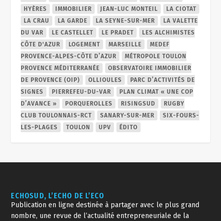
HYÈRES
IMMOBILIER
JEAN-LUC MONTEIL
LA CIOTAT
LA CRAU
LA GARDE
LA SEYNE-SUR-MER
LA VALETTE
DU VAR
LE CASTELLET
LE PRADET
LES ALCHIMISTES
CÔTE D'AZUR
LOGEMENT
MARSEILLE
MEDEF
PROVENCE-ALPES-CÔTE D’AZUR
MÉTROPOLE TOULON
PROVENCE MÉDITERRANÉE
OBSERVATOIRE IMMOBILIER
DE PROVENCE (OIP)
OLLIOULES
PARC D’ACTIVITÉS DE
SIGNES
PIERREFEU-DU-VAR
PLAN CLIMAT « UNE COP
D’AVANCE »
PORQUEROLLES
RISINGSUD
RUGBY
CLUB TOULONNAIS-RCT
SANARY-SUR-MER
SIX-FOURS-
LES-PLAGES
TOULON
UPV
ÉDITO
ECHOSUD, L’ECHO DE L’ECO
Publication en ligne destinée à partager avec le plus grand
nombre, une revue de l’actualité entrepreneuriale de la