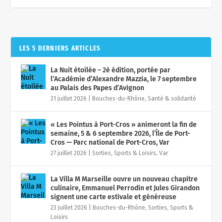
LES 5 DERNIERS ARTICLES
La Nuit étoilée – 2è édition, portée par
l’Académie d’Alexandre Mazzia, le 7 septembre
au Palais des Papes d’Avignon
31 juillet 2026
|
Bouches-du-Rhône
,
Santé & solidarité
« Les Pointus à Port-Cros » animeront la fin de
semaine, 5 & 6 septembre 2026, l’Île de Port-
Cros — Parc national de Port-Cros, Var
27 juillet 2026
|
Sorties, Sports & Loisirs
,
Var
La Villa M Marseille ouvre un nouveau chapitre
culinaire, Emmanuel Perrodin et Jules Girandon
signent une carte estivale et généreuse
23 juillet 2026
|
Bouches-du-Rhône
,
Sorties, Sports &
Loisirs