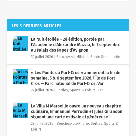
LES 5 DERNIERS ARTICLES
La Nuit étoilée – 2è édition, portée par
l’Académie d’Alexandre Mazzia, le 7 septembre
au Palais des Papes d’Avignon
31 juillet 2026
|
Bouches-du-Rhône
,
Santé & solidarité
« Les Pointus à Port-Cros » animeront la fin de
semaine, 5 & 6 septembre 2026, l’Île de Port-
Cros — Parc national de Port-Cros, Var
27 juillet 2026
|
Sorties, Sports & Loisirs
,
Var
La Villa M Marseille ouvre un nouveau chapitre
culinaire, Emmanuel Perrodin et Jules Girandon
signent une carte estivale et généreuse
23 juillet 2026
|
Bouches-du-Rhône
,
Sorties, Sports &
Loisirs