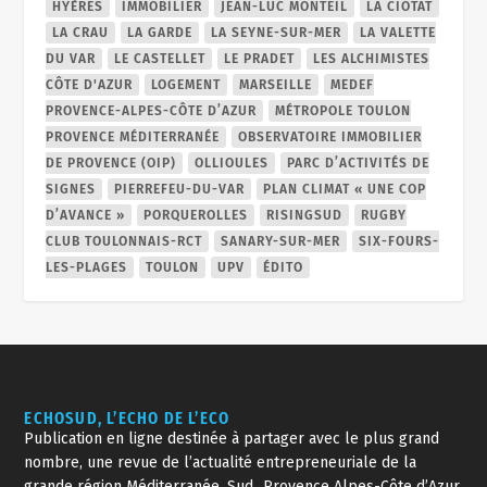
HYÈRES
IMMOBILIER
JEAN-LUC MONTEIL
LA CIOTAT
LA CRAU
LA GARDE
LA SEYNE-SUR-MER
LA VALETTE
DU VAR
LE CASTELLET
LE PRADET
LES ALCHIMISTES
CÔTE D'AZUR
LOGEMENT
MARSEILLE
MEDEF
PROVENCE-ALPES-CÔTE D’AZUR
MÉTROPOLE TOULON
PROVENCE MÉDITERRANÉE
OBSERVATOIRE IMMOBILIER
DE PROVENCE (OIP)
OLLIOULES
PARC D’ACTIVITÉS DE
SIGNES
PIERREFEU-DU-VAR
PLAN CLIMAT « UNE COP
D’AVANCE »
PORQUEROLLES
RISINGSUD
RUGBY
CLUB TOULONNAIS-RCT
SANARY-SUR-MER
SIX-FOURS-
LES-PLAGES
TOULON
UPV
ÉDITO
ECHOSUD, L’ECHO DE L’ECO
Publication en ligne destinée à partager avec le plus grand
nombre, une revue de l’actualité entrepreneuriale de la
grande région Méditerranée, Sud_Provence Alpes-Côte d’Azur,