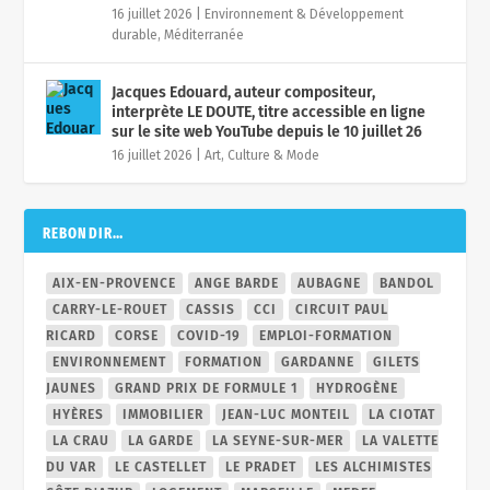
16 juillet 2026
|
Environnement & Développement
durable
,
Méditerranée
Jacques Edouard, auteur compositeur,
interprète LE DOUTE, titre accessible en ligne
sur le site web YouTube depuis le 10 juillet 26
16 juillet 2026
|
Art, Culture & Mode
REBONDIR…
AIX-EN-PROVENCE
ANGE BARDE
AUBAGNE
BANDOL
CARRY-LE-ROUET
CASSIS
CCI
CIRCUIT PAUL
RICARD
CORSE
COVID-19
EMPLOI-FORMATION
ENVIRONNEMENT
FORMATION
GARDANNE
GILETS
JAUNES
GRAND PRIX DE FORMULE 1
HYDROGÈNE
HYÈRES
IMMOBILIER
JEAN-LUC MONTEIL
LA CIOTAT
LA CRAU
LA GARDE
LA SEYNE-SUR-MER
LA VALETTE
DU VAR
LE CASTELLET
LE PRADET
LES ALCHIMISTES