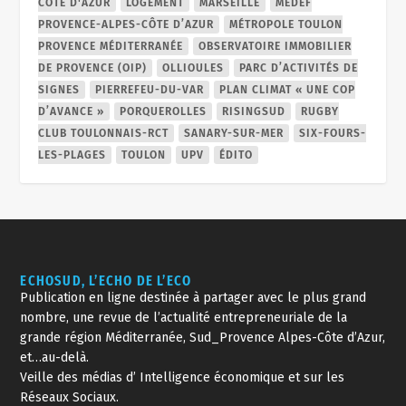
CÔTE D'AZUR
LOGEMENT
MARSEILLE
MEDEF
PROVENCE-ALPES-CÔTE D’AZUR
MÉTROPOLE TOULON
PROVENCE MÉDITERRANÉE
OBSERVATOIRE IMMOBILIER
DE PROVENCE (OIP)
OLLIOULES
PARC D’ACTIVITÉS DE
SIGNES
PIERREFEU-DU-VAR
PLAN CLIMAT « UNE COP
D’AVANCE »
PORQUEROLLES
RISINGSUD
RUGBY
CLUB TOULONNAIS-RCT
SANARY-SUR-MER
SIX-FOURS-
LES-PLAGES
TOULON
UPV
ÉDITO
ECHOSUD, L’ECHO DE L’ECO
Publication en ligne destinée à partager avec le plus grand
nombre, une revue de l’actualité entrepreneuriale de la
grande région Méditerranée, Sud_Provence Alpes-Côte d’Azur,
et…au-delà.
Veille des médias d’ Intelligence économique et sur les
Réseaux Sociaux.