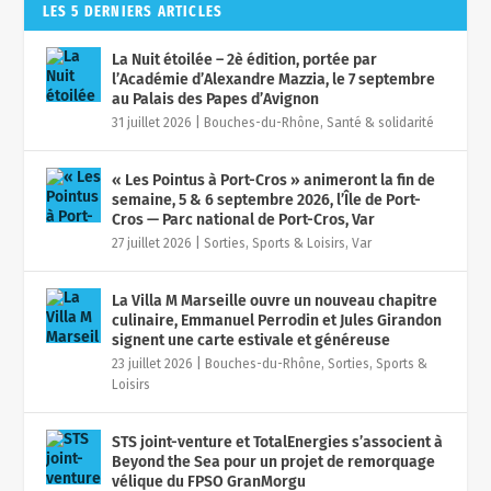
LES 5 DERNIERS ARTICLES
La Nuit étoilée – 2è édition, portée par
l’Académie d’Alexandre Mazzia, le 7 septembre
au Palais des Papes d’Avignon
31 juillet 2026
|
Bouches-du-Rhône
,
Santé & solidarité
« Les Pointus à Port-Cros » animeront la fin de
semaine, 5 & 6 septembre 2026, l’Île de Port-
Cros — Parc national de Port-Cros, Var
27 juillet 2026
|
Sorties, Sports & Loisirs
,
Var
La Villa M Marseille ouvre un nouveau chapitre
culinaire, Emmanuel Perrodin et Jules Girandon
signent une carte estivale et généreuse
23 juillet 2026
|
Bouches-du-Rhône
,
Sorties, Sports &
Loisirs
STS joint-venture et TotalEnergies s’associent à
Beyond the Sea pour un projet de remorquage
vélique du FPSO GranMorgu