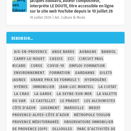
Jacques Edouard, auteur compositeur,
interprète LE DOUTE, titre accessible en ligne
sur le site web YouTube depuis le 10 juillet 26
16 juillet 2026
|
Art, Culture & Mode
REBONDIR…
AIX-EN-PROVENCE
ANGE BARDE
AUBAGNE
BANDOL
CARRY-LE-ROUET
CASSIS
CCI
CIRCUIT PAUL
RICARD
CORSE
COVID-19
EMPLOI-FORMATION
ENVIRONNEMENT
FORMATION
GARDANNE
GILETS
JAUNES
GRAND PRIX DE FORMULE 1
HYDROGÈNE
HYÈRES
IMMOBILIER
JEAN-LUC MONTEIL
LA CIOTAT
LA CRAU
LA GARDE
LA SEYNE-SUR-MER
LA VALETTE
DU VAR
LE CASTELLET
LE PRADET
LES ALCHIMISTES
CÔTE D'AZUR
LOGEMENT
MARSEILLE
MEDEF
PROVENCE-ALPES-CÔTE D’AZUR
MÉTROPOLE TOULON
PROVENCE MÉDITERRANÉE
OBSERVATOIRE IMMOBILIER
DE PROVENCE (OIP)
OLLIOULES
PARC D’ACTIVITÉS DE