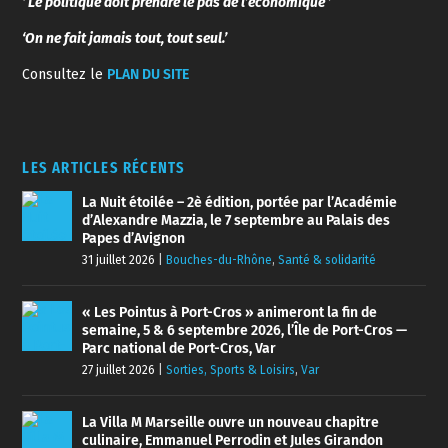
‘ Le politique doit prendre le pas de l’économique ’
‘On ne fait jamais tout, tout seul.’
Consultez le
PLAN DU SITE
LES ARTICLES RÉCENTS
La Nuit étoilée – 2è édition, portée par l’Académie
d’Alexandre Mazzia, le 7 septembre au Palais des
Papes d’Avignon
31 juillet 2026
|
Bouches-du-Rhône
,
Santé & solidarité
« Les Pointus à Port-Cros » animeront la fin de
semaine, 5 & 6 septembre 2026, l’Île de Port-Cros —
Parc national de Port-Cros, Var
27 juillet 2026
|
Sorties, Sports & Loisirs
,
Var
La Villa M Marseille ouvre un nouveau chapitre
culinaire, Emmanuel Perrodin et Jules Girandon