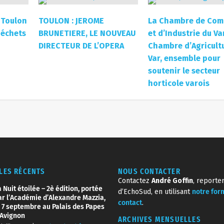
@ :
partenaires@rctoulon.com
CIN
x tout
dans le
nes
e coopération citoyenne, bénévole et caritative
: le Noël des enfants de l’Institution BARTHELON
FORMATIONS_PRESSE (ECHOSUD.FR)
ARTICLE SU