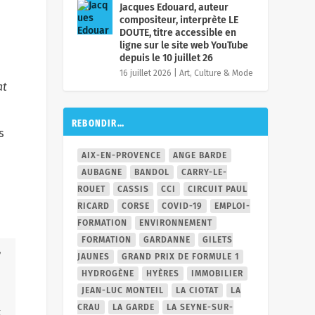
Jacques Edouard, auteur
compositeur, interprète LE
DOUTE, titre accessible en
ligne sur le site web YouTube
depuis le 10 juillet 26
16 juillet 2026
|
Art, Culture & Mode
at
REBONDIR…
s
AIX-EN-PROVENCE
ANGE BARDE
AUBAGNE
BANDOL
CARRY-LE-
ROUET
CASSIS
CCI
CIRCUIT PAUL
RICARD
CORSE
COVID-19
EMPLOI-
FORMATION
ENVIRONNEMENT
FORMATION
GARDANNE
GILETS
JAUNES
GRAND PRIX DE FORMULE 1
HYDROGÈNE
HYÈRES
IMMOBILIER
JEAN-LUC MONTEIL
LA CIOTAT
LA
CRAU
LA GARDE
LA SEYNE-SUR-