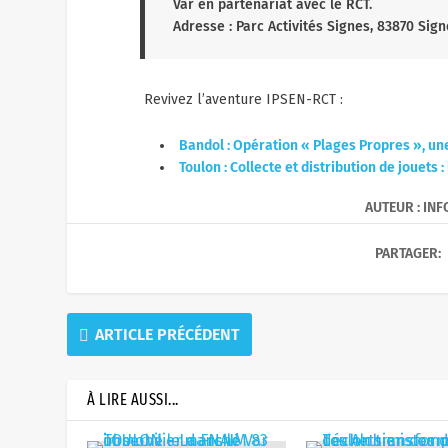
gens grâce à des médicaments différencié
innovants en oncologie, Neurosciences et
maladies rares.
Lauréat du trophée RSE PACA 2018
Ce trophée est destiné à récompenser
l’entreprise la plus performante dans ses
démarches de Responsabilité Sociétale d
Entreprises (social, environnemental, socié
gouvernance).
Sélectionné pour le Trophée Usine Nouvel
Ipsen Signes a figuré en effet parmi les 5
candidats en lice pour
les Trophées des Us
2018
, dans la catégorie « Initiative ressou
humaines ». Un prix qui vient récompenser
initiatives innovantes en matière de
collaboration, de qualité de vie et de form
des salariés.
Un partenariat historique avec le Rugby C