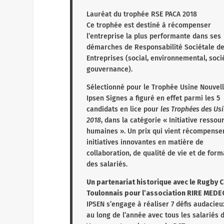
Agence de recrutement
5 Avenue Philippe Lebon, 83000 Toulon
04 94 29 09 11
https://www.temporis-
franchise.fr/agences/temporis-interim-to
Temporis Hyères
Agence d’intérim
12 Rue du Soldat Bellon Antoine, 83400 Hy
04 94 29 09 10
https://www.temporis-
franchise.fr/agences/temporis-interim-hy
IPSEN Pharma Biotech
Laboratoire pharmaceutique BIOTECH à Si
Ipsen est un groupe biopharmaceutique m
dynamique et en croissance axé sur l’inno
et les soins spécialisés qui améliorent la 