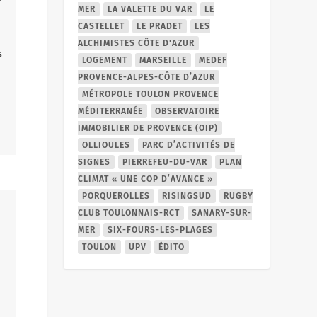
MER
LA VALETTE DU VAR
LE
CASTELLET
LE PRADET
LES
ALCHIMISTES CÔTE D'AZUR
LOGEMENT
MARSEILLE
MEDEF
PROVENCE-ALPES-CÔTE D’AZUR
MÉTROPOLE TOULON PROVENCE
MÉDITERRANÉE
OBSERVATOIRE
IMMOBILIER DE PROVENCE (OIP)
OLLIOULES
PARC D’ACTIVITÉS DE
SIGNES
PIERREFEU-DU-VAR
PLAN
CLIMAT « UNE COP D’AVANCE »
PORQUEROLLES
RISINGSUD
RUGBY
CLUB TOULONNAIS-RCT
SANARY-SUR-
MER
SIX-FOURS-LES-PLAGES
TOULON
UPV
ÉDITO
,