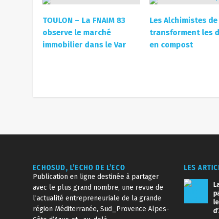
Toulonnais pour l’association RIRE MEDE
IPSEN s’engage à réaliser 7 défis audacieu
au long de l’année avec tous les salariés 
Var en partenariat avec le RCT.
Adresse : Parc Activités Signes, 83870 Sig
Revivez l’aventure IPSEN-RCT :
Bandol : Opération « Plages Propres », un
Toulon : Collecte et distribution de jouets 
AUTEUR : IN
PARTAGER:
ARTICLE PRÉCÉDENT