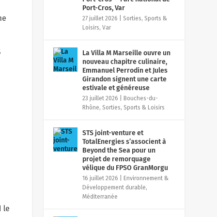
Port-Cros, Var
ne
27 juillet 2026
|
Sorties, Sports &
Loisirs
,
Var
s
La Villa M Marseille ouvre un
nouveau chapitre culinaire,
Emmanuel Perrodin et Jules
Girandon signent une carte
estivale et généreuse
23 juillet 2026
|
Bouches-du-
Rhône
,
Sorties, Sports & Loisirs
STS joint-venture et
TotalEnergies s’associent à
Beyond the Sea pour un
projet de remorquage
vélique du FPSO GranMorgu
16 juillet 2026
|
Environnement &
Développement durable
,
Méditerranée
 le