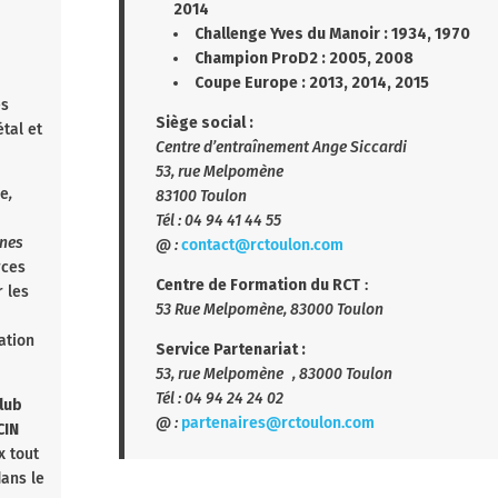
qui forme et emploie des clowns hospitaliers
dans les services pédiatriques. En 2017, ses
clowns ont joué plus de 80 000 spectacles
personnalisés aux enfants, à leur famille et au
ulon
soignants.
Création : 28 mai 1991
But : créer des spectacles de clowns improvisé
ères
et personnalisés pour les enfants à l’hôpital.
Créé en 2009, le comité Marseille est composé
d’une équipe d’une dizaine de bénévoles actifs.
eres
Pour les contacter, vous pouvez leur écrire à
l’adresse :
marseille@leriremedecin.org
Le Rugby Club Toulonnais
nait en 1908.
gnes
Stade Mayol : capacité totale près de 18 300
ondial
personnes
vation
Budget Saison 2018 – 2019 : 30 millions €
vie des