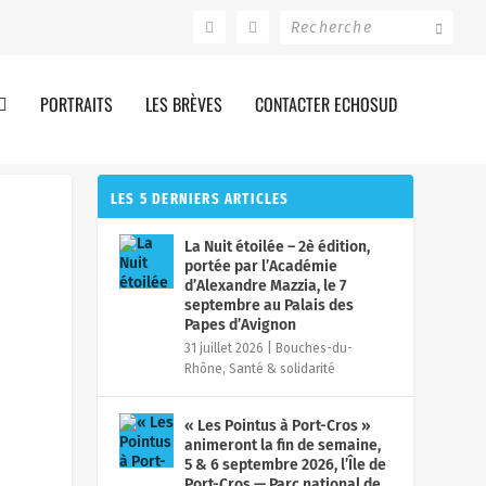
PORTRAITS
LES BRÈVES
CONTACTER ECHOSUD
LES 5 DERNIERS ARTICLES
La Nuit étoilée – 2è édition,
portée par l’Académie
d’Alexandre Mazzia, le 7
septembre au Palais des
Papes d’Avignon
31 juillet 2026
|
Bouches-du-
Rhône
,
Santé & solidarité
« Les Pointus à Port-Cros »
animeront la fin de semaine,
5 & 6 septembre 2026, l’Île de
Port-Cros — Parc national de