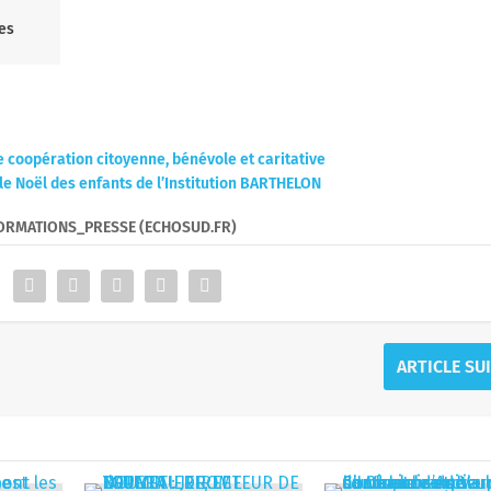
Palmarès :
s et
Champion de France : 1931, 1987, 1992,
2014
Challenge Yves du Manoir : 1934, 1970
Champion ProD2 : 2005, 2008
Coupe Europe : 2013, 2014, 2015
es
Siège social :
tal et
Centre d’entraînement Ange Siccardi
53, rue Melpomène
le
,
83100 Toulon
Tél : 04 94 41 44 55
ines
@ :
contact@rctoulon.com
rces
Centre de Formation du RCT
:
 les
53 Rue Melpomène,
83000 Toulon
ation
Service Partenariat :
53, rue Melpomène
,
83000 Toulon
Tél : 04 94 24 24 02
lub