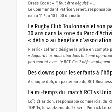
Dress Code : «
il faut être déguisé ».
..
Le Commandant Patrice Vernet, responsable 
eau à 11 °, à 10 h 00 du matin !
Le Rugby Club Toulonnais et son pa
30 ans dans la zone du Parc d’Activ
« défis » au bénéfice d’associations
Pierrick Lefranc désigne la prise en compte pa
«
Aujourd’hui, nous abordons la 4
ème
opération
partenariat avec le RCT. Ces 7 défis impliquen
Des clowns pour les enfants à l’hôp
A chaque défi, un partenaire du RCT Business 
La mi-temps du match RCT vs Unio
Loïc L’Haridon, responsable commercial du RCT
TOP 14, le week-end du 27 avril, Pierrick Lef