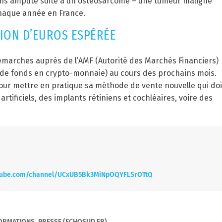
ans amputé suite à un ostéosarcome – une tumeur maligne
chaque année en France.
LION D’EUROS ESPÉRÉE
émarches auprès de l’AMF (Autorité des Marchés Financiers)
e de fonds en crypto-monnaie) au cours des prochains mois.
 pour mettre en pratique sa méthode de vente nouvelle qui doi
tificiels, des implants rétiniens et cochléaires, voire des
utube.com/channel/UCxUB5Bk3MiNpOQYFLSrOTtQ
FORMATIONS_PRESSE (ECHOSUD.FR)