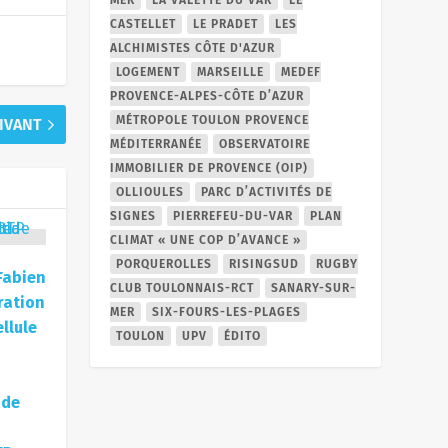
CASTELLET
LE PRADET
LES
ALCHIMISTES CÔTE D'AZUR
LOGEMENT
MARSEILLE
MEDEF
PROVENCE-ALPES-CÔTE D’AZUR
MÉTROPOLE TOULON PROVENCE
UIVANT
MÉDITERRANÉE
OBSERVATOIRE
IMMOBILIER DE PROVENCE (OIP)
OLLIOULES
PARC D’ACTIVITÉS DE
SIGNES
PIERREFEU-DU-VAR
PLAN
CLIMAT « UNE COP D’AVANCE »
PORQUEROLLES
RISINGSUD
RUGBY
Fabien
CLUB TOULONNAIS-RCT
SANARY-SUR-
ration
MER
SIX-FOURS-LES-PLAGES
llule
TOULON
UPV
ÉDITO
 de