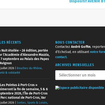
Dispositif AVENIR B
CLES RÉCENTS
NOUS CONTACTER
Contactez
André Goffin
, reporte
 Nuit étoilée – 2è édition, portée
d’EchoSud, en utilisant
notre for
ar l’Académie d’Alexandre Mazzia,
contact
.
e 7 septembre au Palais des Papes
’Avignon
ARCHIVES MENSUELLES
 juillet 2026
|
Bouches-du-Rhône
,
nté & solidarité
 Les Pointus à Port-Cros »
nimeront la fin de semaine, 5 & 6
eptembre 2026, l’Île de Port-Cros
 Parc national de Port-Cros, Var
 juillet 2026
|
Sorties, Sports & Loisirs
,