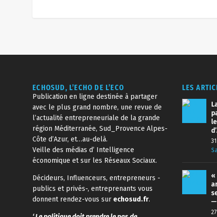
ECHOSUD, L’ECHO DE L’ECO
LES ARTI
Publication en ligne destinée à partager
La
avec le plus grand nombre, une revue de
p
l’actualité entrepreneuriale de la grande
l
région Méditerranée, Sud_Provence Alpes-
d
Côte d’Azur, et…au-delà.
31
Veille des médias d’ Intelligence
Sa
économique et sur les Réseaux Sociaux.
«
Décideurs, Influenceurs, entrepreneurs -
a
publics et privés-, entreprenants vous
s
donnent rendez-vous sur
echosud.fr
.
—
27
‘ Le politique doit prendre le pas de