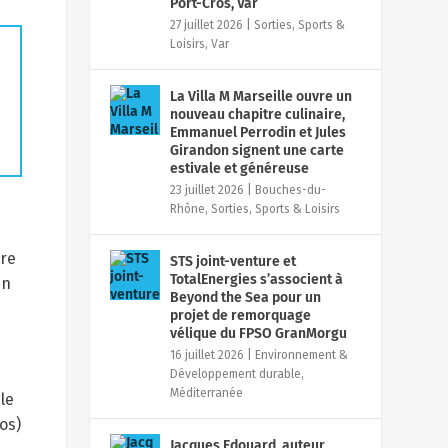
Port-Cros, Var
27 juillet 2026
|
Sorties, Sports &
Loisirs
,
Var
La Villa M Marseille ouvre un
nouveau chapitre culinaire,
Emmanuel Perrodin et Jules
Girandon signent une carte
estivale et généreuse
23 juillet 2026
|
Bouches-du-
Rhône
,
Sorties, Sports & Loisirs
tre
STS joint-venture et
TotalEnergies s’associent à
un
Beyond the Sea pour un
projet de remorquage
vélique du FPSO GranMorgu
16 juillet 2026
|
Environnement &
Développement durable
,
Méditerranée
le
os)
Jacques Edouard, auteur