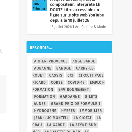
compositeur, interprète LE
DOUTE, titre accessible en
ligne sur le site web YouTube
depuis le 10 juillet 26
16 juillet 2026
|
Art, Culture & Mode
REBONDIR…
t
AIX-EN-PROVENCE
ANGE BARDE
AUBAGNE
BANDOL
CARRY-LE-
ROUET
CASSIS
CCI
CIRCUIT PAUL
RICARD
CORSE
COVID-19
EMPLOI-
FORMATION
ENVIRONNEMENT
FORMATION
GARDANNE
GILETS
JAUNES
GRAND PRIX DE FORMULE 1
HYDROGÈNE
HYÈRES
IMMOBILIER
JEAN-LUC MONTEIL
LA CIOTAT
LA
CRAU
LA GARDE
LA SEYNE-SUR-
MER
LA VALETTE DU VAR
LE