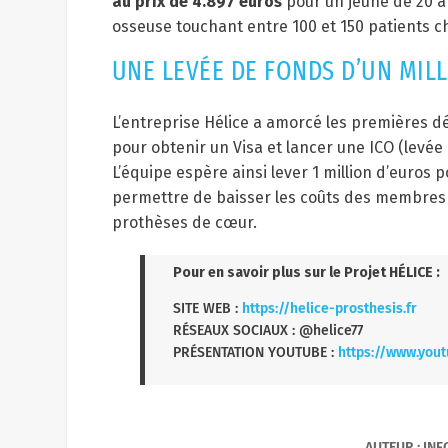
au prix de 4.897 euros
pour un jeune de 20 
osseuse touchant entre 100 et 150 patients 
UNE LEVÉE DE FONDS D’UN MIL
L’entreprise Hélice a amorcé les premières d
pour obtenir un Visa et lancer une ICO (levé
L’équipe espère ainsi lever 1 million d’euros
permettre de baisser les coûts des membres ar
prothèses de cœur.
Pour en savoir plus sur le Projet HÉLICE :
SITE WEB :
https://helice-prosthesis.fr
RÉSEAUX SOCIAUX : @helice77
PRÉSENTATION YOUTUBE :
https://www.yo
AUTEUR : IN