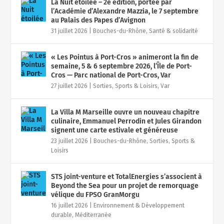
La Nuit étoilée – 2è édition, portée par
l’Académie d’Alexandre Mazzia, le 7 septembre
au Palais des Papes d’Avignon
31 juillet 2026
|
Bouches-du-Rhône
,
Santé & solidarité
« Les Pointus à Port-Cros » animeront la fin de
semaine, 5 & 6 septembre 2026, l’Île de Port-
Cros — Parc national de Port-Cros, Var
27 juillet 2026
|
Sorties, Sports & Loisirs
,
Var
La Villa M Marseille ouvre un nouveau chapitre
culinaire, Emmanuel Perrodin et Jules Girandon
signent une carte estivale et généreuse
23 juillet 2026
|
Bouches-du-Rhône
,
Sorties, Sports &
Loisirs
STS joint-venture et TotalEnergies s’associent à
Beyond the Sea pour un projet de remorquage
vélique du FPSO GranMorgu
16 juillet 2026
|
Environnement & Développement
durable
,
Méditerranée