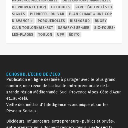
PROVENCE MÉDITERRANÉE
OBSERVATOIRE IMMOBILIER
DE PROVENCE (OIP)
OLLIOULES
PARC D’ACTIVITÉS DE
SIGNES
PIERREFEU-DU-VAR
PLAN CLIMAT « UNE COP
D’AVANCE »
PORQUEROLLES
RISINGSUD
RUGBY
CLUB TOULONNAIS-RCT
SANARY-SUR-MER
SIX-FOURS-
LES-PLAGES
TOULON
UPV
ÉDITO
ECHOSUD, L’ECHO DE L’ECO
Publication en ligne destinée à partager avec le plus grand
nombre, une revue de l’actualité entrepreneuriale de la
grande région Méditerranée, Sud_Provence Alpes-Côte d’Azur,
et…au-delà.
Veille des médias d’ Intelligence économique et sur les
Réseaux Sociaux.
Décideurs, Influenceurs, entrepreneurs -publics et privés-,
entreprenants vous donnent rendez-vous sur
echosud.fr
.