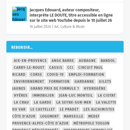
Jacques Edouard, auteur compositeur,
interprète LE DOUTE, titre accessible en ligne
sur le site web YouTube depuis le 10 juillet 26
16 juillet 2026
|
Art, Culture & Mode
REBONDIR…
AIX-EN-PROVENCE
ANGE BARDE
AUBAGNE
BANDOL
CARRY-LE-ROUET
CASSIS
CCI
CIRCUIT PAUL
RICARD
CORSE
COVID-19
EMPLOI-FORMATION
ENVIRONNEMENT
FORMATION
GARDANNE
GILETS
JAUNES
GRAND PRIX DE FORMULE 1
HYDROGÈNE
HYÈRES
IMMOBILIER
JEAN-LUC MONTEIL
LA CIOTAT
LA CRAU
LA GARDE
LA SEYNE-SUR-MER
LA VALETTE
DU VAR
LE CASTELLET
LE PRADET
LES ALCHIMISTES
CÔTE D'AZUR
LOGEMENT
MARSEILLE
MEDEF
PROVENCE-ALPES-CÔTE D’AZUR
MÉTROPOLE TOULON