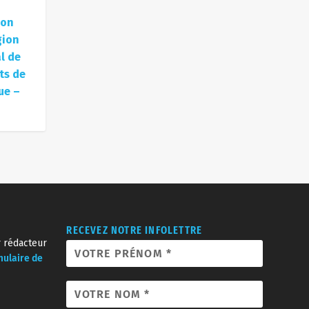
ion
gion
l de
ts de
ue –
RECEVEZ NOTRE INFOLETTRE
r rédacteur
mulaire de