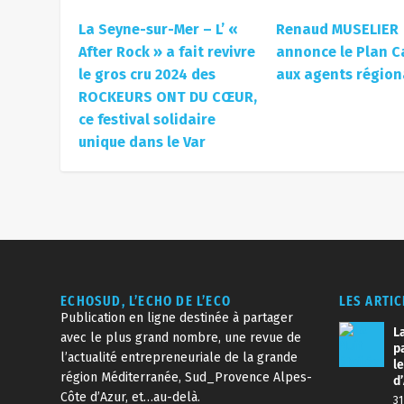
La Seyne-sur-Mer – L’ «
Renaud MUSELIER
After Rock » a fait revivre
annonce le Plan C
le gros cru 2024 des
aux agents région
ROCKEURS ONT DU CŒUR,
ce festival solidaire
unique dans le Var
ECHOSUD, L’ECHO DE L’ECO
LES ARTI
Publication en ligne destinée à partager
La
avec le plus grand nombre, une revue de
p
l’actualité entrepreneuriale de la grande
l
région Méditerranée, Sud_Provence Alpes-
d
Côte d’Azur, et…au-delà.
31