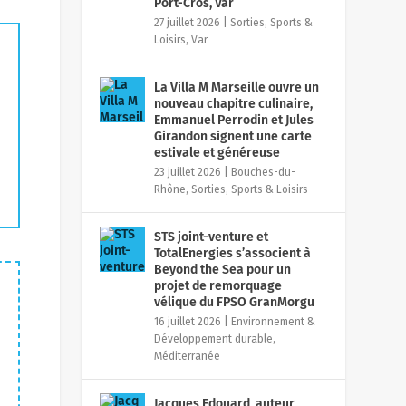
Port-Cros, Var
27 juillet 2026
|
Sorties, Sports &
Loisirs
,
Var
La Villa M Marseille ouvre un
nouveau chapitre culinaire,
Emmanuel Perrodin et Jules
Girandon signent une carte
estivale et généreuse
23 juillet 2026
|
Bouches-du-
Rhône
,
Sorties, Sports & Loisirs
STS joint-venture et
TotalEnergies s’associent à
Beyond the Sea pour un
projet de remorquage
vélique du FPSO GranMorgu
16 juillet 2026
|
Environnement &
Développement durable
,
Méditerranée
Jacques Edouard, auteur