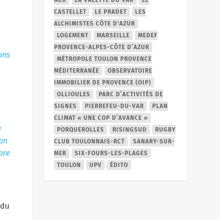
CASTELLET
LE PRADET
LES
ALCHIMISTES CÔTE D'AZUR
LOGEMENT
MARSEILLE
MEDEF
PROVENCE-ALPES-CÔTE D’AZUR
ons
MÉTROPOLE TOULON PROVENCE
MÉDITERRANÉE
OBSERVATOIRE
IMMOBILIER DE PROVENCE (OIP)
OLLIOULES
PARC D’ACTIVITÉS DE
SIGNES
PIERREFEU-DU-VAR
PLAN
CLIMAT « UNE COP D’AVANCE »
e
PORQUEROLLES
RISINGSUD
RUGBY
ion
CLUB TOULONNAIS-RCT
SANARY-SUR-
ore
MER
SIX-FOURS-LES-PLAGES
TOULON
UPV
ÉDITO
 du