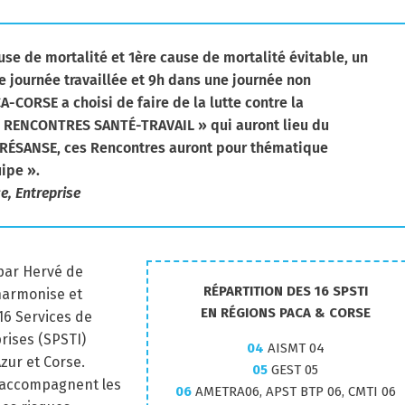
e de mortalité et 1ère cause de mortalité évitable, un
 journée travaillée et 9h dans une journée non
A-CORSE a choisi de faire de la lutte contre la
s « RENCONTRES SANTÉ-TRAVAIL » qui auront lieu du
 PRÉSANSE, ces Rencontres auront pour thématique
ipe ».
e, Entreprise
par Hervé de
RÉPARTITION DES 16 SPSTI
harmonise et
EN RÉGIONS PACA & CORSE
16 Services de
rises (SPSTI)
04
AISMT 04
zur et Corse.
05
GEST 05
I accompagnent les
06
AMETRA06, APST BTP 06, CMTI 06