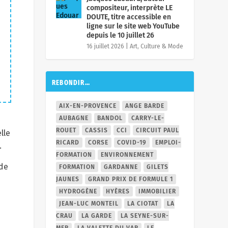
compositeur, interprète LE
DOUTE, titre accessible en
ligne sur le site web YouTube
depuis le 10 juillet 26
16 juillet 2026
|
Art, Culture & Mode
REBONDIR…
AIX-EN-PROVENCE
ANGE BARDE
AUBAGNE
BANDOL
CARRY-LE-
ROUET
CASSIS
CCI
CIRCUIT PAUL
lle
RICARD
CORSE
COVID-19
EMPLOI-
.
FORMATION
ENVIRONNEMENT
 de
FORMATION
GARDANNE
GILETS
JAUNES
GRAND PRIX DE FORMULE 1
HYDROGÈNE
HYÈRES
IMMOBILIER
JEAN-LUC MONTEIL
LA CIOTAT
LA
CRAU
LA GARDE
LA SEYNE-SUR-
MER
LA VALETTE DU VAR
LE