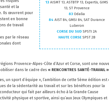
des risques
13
AISMT 13, ASTBTP 13, Expertis, GIMS
 santé et la
13, ST Provence
e. Ils œuvrent pour
83
Odalia
restent en bonne
84
AIST 84, GMSI 84, SAT Durance
ons de travail
Luberon
CORSE DU SUD
SPSTI 2A
es par le réseau
HAUTE CORSE
SPST 2B
ionales dont
 régions Provence-Alpes-Côte d’Azur et Corse, sont une nouve
obiliser dans le cadre des
« RENCONTRES SANTÉ-TRAVAIL »
s, un sport d’équipe », l’ambition de cette 5ème édition est
ues de la sédentarité au travail et sur les bénéfices pour la
l conducteur qui fait par ailleurs écho à la Grande Cause
ctivité physique et sportive, ainsi qu’aux Jeux Olympiques et