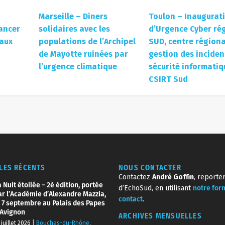
Marseille – Diners
Toulon – Inaugurat
ancer
solidaires avec les
d’Urgence Cyber ré
aux
populations de l’Archipel
SUD, centre régiona
de Mayotte ruinées par
gestion des inciden
l’urgence climatique
sécurité informatiq
CSIRT Sud
CLES RÉCENTS
NOUS CONTACTER
Contactez
André Goffin
, reporte
 Nuit étoilée – 2è édition, portée
d’EchoSud, en utilisant
notre for
ar l’Académie d’Alexandre Mazzia,
contact
.
e 7 septembre au Palais des Papes
’Avignon
ARCHIVES MENSUELLES
 juillet 2026
|
Bouches-du-Rhône
,