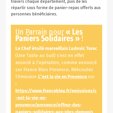
travers chaque département, puis de les
répartir sous forme de panier-repas offerts aux
personnes bénéficiaires.
Un Parrain pour
« Les
Paniers Solidaires »
!
Le Chef étoilé marseillais Ludovic Turac
(Une Table au Sud) s’est en effet
associé à l’opération, comme annoncé
sur France Bleu Provence. Réécoutez
l’émission
C’est la vie en Provence
sur
:
https://www.francebleu.fr/emissions/c
-est-la-vie-en-
provence/provence/offrez-des-
paniers-solidaires-aux-plus-demunis