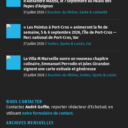
d’Alexandre Mazzia, le 7 septembre au Palais des
Papes d’Avignon
31 juillet 2026
|
Bouches-du-Rhône
,
Santé & solidarité
« Les Pointus à Port-Cros » animeront la fin de
semaine, 5 & 6 septembre 2026, l’Île de Port-Cros —
Parc national de Port-Cros, Var
27 juillet 2026
|
Sorties, Sports & Loisirs
,
Var
La Villa M Marseille ouvre un nouveau chapitre
culinaire, Emmanuel Perrodin et Jules Girandon
signent une carte estivale et généreuse
23 juillet 2026
|
Bouches-du-Rhône
,
Sorties, Sports & Loisirs
NOUS CONTACTER
Contactez
André Goffin
, reporter rédacteur d’EchoSud, en
utilisant
notre formulaire de contact
.
ARCHIVES MENSUELLES