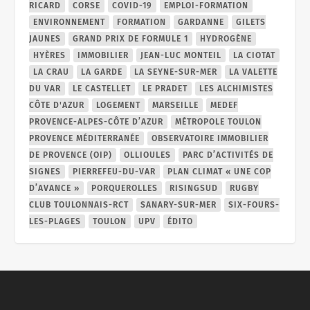
RICARD
CORSE
COVID-19
EMPLOI-FORMATION
ENVIRONNEMENT
FORMATION
GARDANNE
GILETS
JAUNES
GRAND PRIX DE FORMULE 1
HYDROGÈNE
HYÈRES
IMMOBILIER
JEAN-LUC MONTEIL
LA CIOTAT
LA CRAU
LA GARDE
LA SEYNE-SUR-MER
LA VALETTE
DU VAR
LE CASTELLET
LE PRADET
LES ALCHIMISTES
CÔTE D'AZUR
LOGEMENT
MARSEILLE
MEDEF
PROVENCE-ALPES-CÔTE D’AZUR
MÉTROPOLE TOULON
PROVENCE MÉDITERRANÉE
OBSERVATOIRE IMMOBILIER
DE PROVENCE (OIP)
OLLIOULES
PARC D’ACTIVITÉS DE
SIGNES
PIERREFEU-DU-VAR
PLAN CLIMAT « UNE COP
D’AVANCE »
PORQUEROLLES
RISINGSUD
RUGBY
CLUB TOULONNAIS-RCT
SANARY-SUR-MER
SIX-FOURS-
LES-PLAGES
TOULON
UPV
ÉDITO