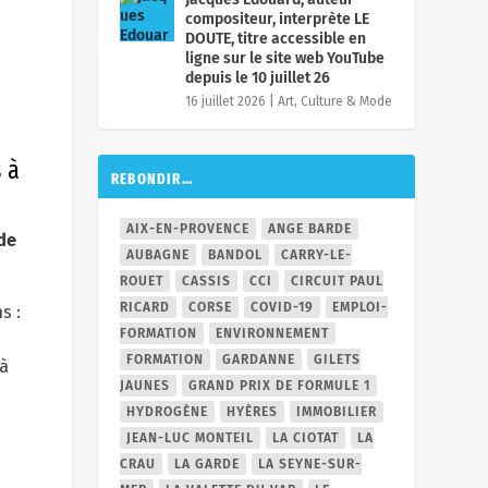
compositeur, interprète LE
DOUTE, titre accessible en
ligne sur le site web YouTube
depuis le 10 juillet 26
16 juillet 2026
|
Art, Culture & Mode
 à
REBONDIR…
AIX-EN-PROVENCE
ANGE BARDE
de
AUBAGNE
BANDOL
CARRY-LE-
ROUET
CASSIS
CCI
CIRCUIT PAUL
RICARD
CORSE
COVID-19
EMPLOI-
s :
FORMATION
ENVIRONNEMENT
FORMATION
GARDANNE
GILETS
 à
JAUNES
GRAND PRIX DE FORMULE 1
HYDROGÈNE
HYÈRES
IMMOBILIER
JEAN-LUC MONTEIL
LA CIOTAT
LA
CRAU
LA GARDE
LA SEYNE-SUR-