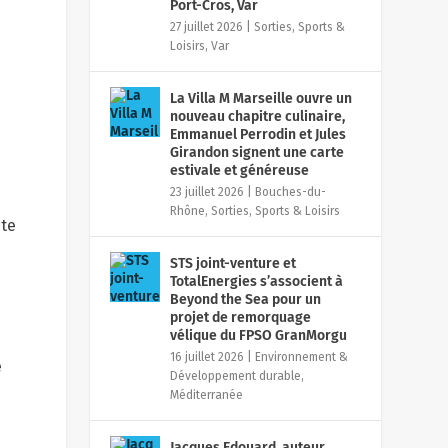
Port-Cros, Var
27 juillet 2026
|
Sorties, Sports &
Loisirs
,
Var
La Villa M Marseille ouvre un
nouveau chapitre culinaire,
Emmanuel Perrodin et Jules
Girandon signent une carte
estivale et généreuse
23 juillet 2026
|
Bouches-du-
Rhône
,
Sorties, Sports & Loisirs
ite
STS joint-venture et
TotalEnergies s’associent à
Beyond the Sea pour un
projet de remorquage
vélique du FPSO GranMorgu
16 juillet 2026
|
Environnement &
e
Développement durable
,
Méditerranée
Jacques Edouard, auteur