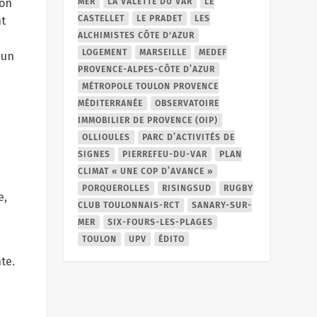
ion
MER
LA VALETTE DU VAR
LE
CASTELLET
LE PRADET
LES
t
ALCHIMISTES CÔTE D'AZUR
LOGEMENT
MARSEILLE
MEDEF
 un
PROVENCE-ALPES-CÔTE D’AZUR
MÉTROPOLE TOULON PROVENCE
MÉDITERRANÉE
OBSERVATOIRE
IMMOBILIER DE PROVENCE (OIP)
OLLIOULES
PARC D’ACTIVITÉS DE
SIGNES
PIERREFEU-DU-VAR
PLAN
CLIMAT « UNE COP D’AVANCE »
PORQUEROLLES
RISINGSUD
RUGBY
e,
CLUB TOULONNAIS-RCT
SANARY-SUR-
MER
SIX-FOURS-LES-PLAGES
TOULON
UPV
ÉDITO
te.