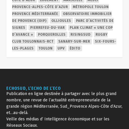
CÔTE D'AZUR
LOGEMENT
MARSEILLE
MEDEF
PROVENCE-ALPES-CÔTE D’AZUR
MÉTROPOLE TOULON
PROVENCE MÉDITERRANÉE
OBSERVATOIRE IMMOBILIER
DE PROVENCE (OIP)
OLLIOULES
PARC D’ACTIVITÉS DE
SIGNES
PIERREFEU-DU-VAR
PLAN CLIMAT « UNE COP
D’AVANCE »
PORQUEROLLES
RISINGSUD
RUGBY
CLUB TOULONNAIS-RCT
SANARY-SUR-MER
SIX-FOURS-
LES-PLAGES
TOULON
UPV
ÉDITO
ECHOSUD, L’ECHO DE L’ECO
Publication en ligne destinée à partager avec le plus grand
nombre, une revue de l’actualité entrepreneuriale de la
grande région Méditerranée, Sud_Provence Alpes-Côte d’Azur,
et…au-delà.
Veille des médias d’ Intelligence économique et sur les
Réseaux Sociaux.