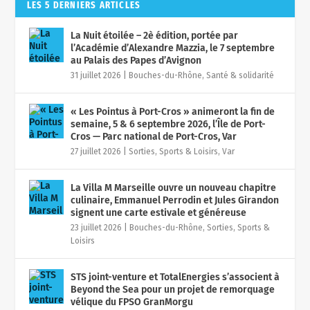
LES 5 DERNIERS ARTICLES
La Nuit étoilée – 2è édition, portée par
l’Académie d’Alexandre Mazzia, le 7 septembre
au Palais des Papes d’Avignon
31 juillet 2026
|
Bouches-du-Rhône
,
Santé & solidarité
« Les Pointus à Port-Cros » animeront la fin de
semaine, 5 & 6 septembre 2026, l’Île de Port-
Cros — Parc national de Port-Cros, Var
27 juillet 2026
|
Sorties, Sports & Loisirs
,
Var
La Villa M Marseille ouvre un nouveau chapitre
culinaire, Emmanuel Perrodin et Jules Girandon
signent une carte estivale et généreuse
23 juillet 2026
|
Bouches-du-Rhône
,
Sorties, Sports &
Loisirs
STS joint-venture et TotalEnergies s’associent à
Beyond the Sea pour un projet de remorquage
vélique du FPSO GranMorgu