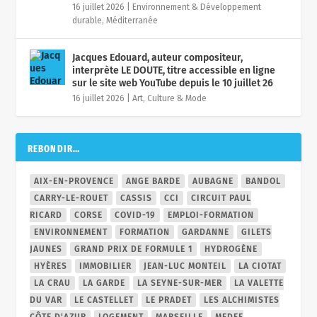
16 juillet 2026
|
Environnement & Développement
durable
,
Méditerranée
Jacques Edouard, auteur compositeur,
interprète LE DOUTE, titre accessible en ligne
sur le site web YouTube depuis le 10 juillet 26
16 juillet 2026
|
Art, Culture & Mode
REBONDIR…
AIX-EN-PROVENCE
ANGE BARDE
AUBAGNE
BANDOL
CARRY-LE-ROUET
CASSIS
CCI
CIRCUIT PAUL
RICARD
CORSE
COVID-19
EMPLOI-FORMATION
ENVIRONNEMENT
FORMATION
GARDANNE
GILETS
JAUNES
GRAND PRIX DE FORMULE 1
HYDROGÈNE
HYÈRES
IMMOBILIER
JEAN-LUC MONTEIL
LA CIOTAT
LA CRAU
LA GARDE
LA SEYNE-SUR-MER
LA VALETTE
DU VAR
LE CASTELLET
LE PRADET
LES ALCHIMISTES