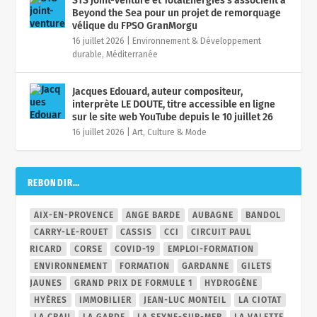
STS joint-venture et TotalEnergies s’associent à
Beyond the Sea pour un projet de remorquage
vélique du FPSO GranMorgu
16 juillet 2026
|
Environnement & Développement
durable
,
Méditerranée
Jacques Edouard, auteur compositeur,
interprète LE DOUTE, titre accessible en ligne
sur le site web YouTube depuis le 10 juillet 26
16 juillet 2026
|
Art, Culture & Mode
REBONDIR…
AIX-EN-PROVENCE
ANGE BARDE
AUBAGNE
BANDOL
CARRY-LE-ROUET
CASSIS
CCI
CIRCUIT PAUL
RICARD
CORSE
COVID-19
EMPLOI-FORMATION
ENVIRONNEMENT
FORMATION
GARDANNE
GILETS
JAUNES
GRAND PRIX DE FORMULE 1
HYDROGÈNE
HYÈRES
IMMOBILIER
JEAN-LUC MONTEIL
LA CIOTAT