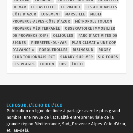
LA CRAU
LA GARDE
LA SEYNE-SUR-MER
LA VALETTE
DU VAR
LE CASTELLET
LE PRADET
LES ALCHIMISTES
CÔTE D'AZUR
LOGEMENT
MARSEILLE
MEDEF
PROVENCE-ALPES-CÔTE D’AZUR
MÉTROPOLE TOULON
PROVENCE MÉDITERRANÉE
OBSERVATOIRE IMMOBILIER
DE PROVENCE (OIP)
OLLIOULES
PARC D’ACTIVITÉS DE
SIGNES
PIERREFEU-DU-VAR
PLAN CLIMAT « UNE COP
D’AVANCE »
PORQUEROLLES
RISINGSUD
RUGBY
CLUB TOULONNAIS-RCT
SANARY-SUR-MER
SIX-FOURS-
LES-PLAGES
TOULON
UPV
ÉDITO
ECHOSUD, L’ECHO DE L’ECO
Publication en ligne destinée à partager avec le plus grand
nombre, une revue de l’actualité entrepreneuriale de la
grande région Méditerranée, Sud_Provence Alpes-Côte d’Azur,
et…au-delà.