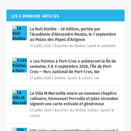
LES 5 DERNIERS ARTICLES
La Nuit étoilée – 2è édition, portée par
l’Académie d’Alexandre Mazzia, le 7 septembre
au Palais des Papes d’Avignon
31 juillet 2026
|
Bouches-du-Rhône
,
Santé & solidarité
« Les Pointus à Port-Cros » animeront la fin de
semaine, 5 & 6 septembre 2026, l’Île de Port-
Cros — Parc national de Port-Cros, Var
27 juillet 2026
|
Sorties, Sports & Loisirs
,
Var
La Villa M Marseille ouvre un nouveau chapitre
culinaire, Emmanuel Perrodin et Jules Girandon
signent une carte estivale et généreuse
23 juillet 2026
|
Bouches-du-Rhône
,
Sorties, Sports &
Loisirs