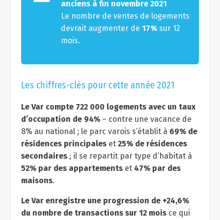
anciens à fin novembre 2021
Le nombre de ventes de logements
devrait augmenter de
17%
sur 12
mois.
Les chiffres-clés pour cette année 2021
Le Var compte 722 000 logements avec un taux
d’occupation de 94%
– contre une vacance de
8% au national ; le parc varois s’établit à
69% de
résidences principales
et
25% de résidences
secondaires
; il se repartit par type d’habitat à
52% par des appartements
et
47% par des
maisons
.
Le Var enregistre une progression de +24,6%
du nombre de transactions sur 12 mois
ce qui