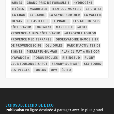
JAUNES
GRAND PRIX DE FORMULE 1
HYDROGÈNE
HYÈRES
IMMOBILIER
JEAN-LUC MONTEIL
LA CIOTAT
LA CRAU
LA GARDE
LA SEYNE-SUR-MER
LA VALETTE
DU VAR
LE CASTELLET
LE PRADET
LES ALCHIMISTES
CÔTE D'AZUR
LOGEMENT
MARSEILLE
MEDEF
PROVENCE-ALPES-CÔTE D’AZUR
MÉTROPOLE TOULON
PROVENCE MÉDITERRANÉE
OBSERVATOIRE IMMOBILIER
DE PROVENCE (OIP)
OLLIOULES
PARC D’ACTIVITÉS DE
SIGNES
PIERREFEU-DU-VAR
PLAN CLIMAT « UNE COP
D’AVANCE »
PORQUEROLLES
RISINGSUD
RUGBY
CLUB TOULONNAIS-RCT
SANARY-SUR-MER
SIX-FOURS-
LES-PLAGES
TOULON
UPV
ÉDITO
ECHOSUD, L’ECHO DE L’ECO
Publication en ligne destinée à partager avec le plus grand