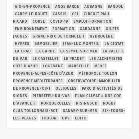
AIX-EN-PROVENCE
ANGE BARDE
AUBAGNE
BANDOL
CARRY-LE-ROUET
CASSIS
CCI
CIRCUIT PAUL
RICARD
CORSE
COVID-19
EMPLOI-FORMATION
ENVIRONNEMENT
FORMATION
GARDANNE
GILETS
JAUNES
GRAND PRIX DE FORMULE 1
HYDROGÈNE
HYÈRES
IMMOBILIER
JEAN-LUC MONTEIL
LA CIOTAT
LA CRAU
LA GARDE
LA SEYNE-SUR-MER
LA VALETTE
DU VAR
LE CASTELLET
LE PRADET
LES ALCHIMISTES
CÔTE D'AZUR
LOGEMENT
MARSEILLE
MEDEF
PROVENCE-ALPES-CÔTE D’AZUR
MÉTROPOLE TOULON
PROVENCE MÉDITERRANÉE
OBSERVATOIRE IMMOBILIER
DE PROVENCE (OIP)
OLLIOULES
PARC D’ACTIVITÉS DE
SIGNES
PIERREFEU-DU-VAR
PLAN CLIMAT « UNE COP
D’AVANCE »
PORQUEROLLES
RISINGSUD
RUGBY
CLUB TOULONNAIS-RCT
SANARY-SUR-MER
SIX-FOURS-
LES-PLAGES
TOULON
UPV
ÉDITO