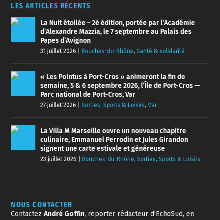
LES ARTICLES RÉCENTS
La Nuit étoilée – 2è édition, portée par l’Académie
d’Alexandre Mazzia, le 7 septembre au Palais des
Papes d’Avignon
31 juillet 2026
|
Bouches-du-Rhône
,
Santé & solidarité
« Les Pointus à Port-Cros » animeront la fin de
semaine, 5 & 6 septembre 2026, l’Île de Port-Cros —
Parc national de Port-Cros, Var
27 juillet 2026
|
Sorties, Sports & Loisirs
,
Var
La Villa M Marseille ouvre un nouveau chapitre
culinaire, Emmanuel Perrodin et Jules Girandon
signent une carte estivale et généreuse
23 juillet 2026
|
Bouches-du-Rhône
,
Sorties, Sports & Loisirs
NOUS CONTACTER
Contactez
André Goffin
, reporter rédacteur d’EchoSud, en