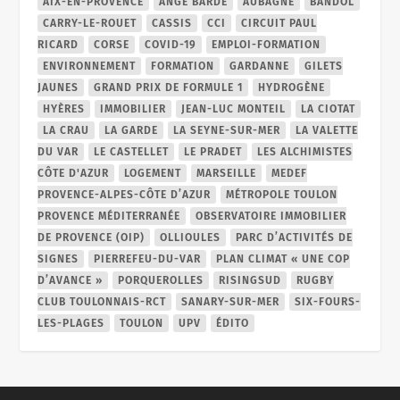
AIX-EN-PROVENCE
ANGE BARDE
AUBAGNE
BANDOL
CARRY-LE-ROUET
CASSIS
CCI
CIRCUIT PAUL
RICARD
CORSE
COVID-19
EMPLOI-FORMATION
ENVIRONNEMENT
FORMATION
GARDANNE
GILETS
JAUNES
GRAND PRIX DE FORMULE 1
HYDROGÈNE
HYÈRES
IMMOBILIER
JEAN-LUC MONTEIL
LA CIOTAT
LA CRAU
LA GARDE
LA SEYNE-SUR-MER
LA VALETTE
DU VAR
LE CASTELLET
LE PRADET
LES ALCHIMISTES
CÔTE D'AZUR
LOGEMENT
MARSEILLE
MEDEF
PROVENCE-ALPES-CÔTE D’AZUR
MÉTROPOLE TOULON
PROVENCE MÉDITERRANÉE
OBSERVATOIRE IMMOBILIER
DE PROVENCE (OIP)
OLLIOULES
PARC D’ACTIVITÉS DE
SIGNES
PIERREFEU-DU-VAR
PLAN CLIMAT « UNE COP
D’AVANCE »
PORQUEROLLES
RISINGSUD
RUGBY
CLUB TOULONNAIS-RCT
SANARY-SUR-MER
SIX-FOURS-
LES-PLAGES
TOULON
UPV
ÉDITO