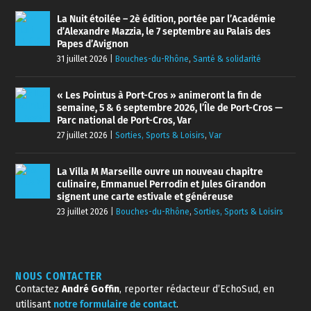
La Nuit étoilée – 2è édition, portée par l’Académie
d’Alexandre Mazzia, le 7 septembre au Palais des
Papes d’Avignon
31 juillet 2026
|
Bouches-du-Rhône
,
Santé & solidarité
« Les Pointus à Port-Cros » animeront la fin de
semaine, 5 & 6 septembre 2026, l’Île de Port-Cros —
Parc national de Port-Cros, Var
27 juillet 2026
|
Sorties, Sports & Loisirs
,
Var
La Villa M Marseille ouvre un nouveau chapitre
culinaire, Emmanuel Perrodin et Jules Girandon
signent une carte estivale et généreuse
23 juillet 2026
|
Bouches-du-Rhône
,
Sorties, Sports & Loisirs
NOUS CONTACTER
Contactez
André Goffin
, reporter rédacteur d’EchoSud, en
utilisant
notre formulaire de contact
.