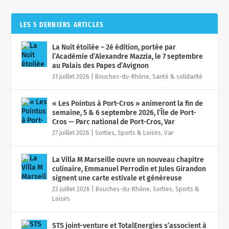
LES 5 DERNIERS ARTICLES
La Nuit étoilée – 2è édition, portée par
l’Académie d’Alexandre Mazzia, le 7 septembre
au Palais des Papes d’Avignon
31 juillet 2026
|
Bouches-du-Rhône
,
Santé & solidarité
« Les Pointus à Port-Cros » animeront la fin de
semaine, 5 & 6 septembre 2026, l’Île de Port-
Cros — Parc national de Port-Cros, Var
27 juillet 2026
|
Sorties, Sports & Loisirs
,
Var
La Villa M Marseille ouvre un nouveau chapitre
culinaire, Emmanuel Perrodin et Jules Girandon
signent une carte estivale et généreuse
23 juillet 2026
|
Bouches-du-Rhône
,
Sorties, Sports &
Loisirs
STS joint-venture et TotalEnergies s’associent à