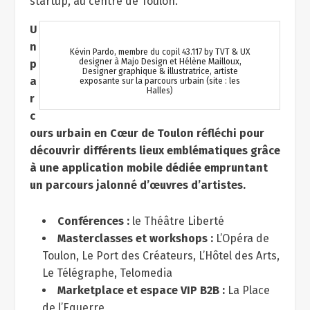
startup, au centre de Toulon.
U
n
Kévin Pardo, membre du copil 43.117 by TVT & UX
designer à Majo Design et Hélène Mailloux,
p
Designer graphique & illustratrice, artiste
a
exposante sur la parcours urbain (site : les
Halles)
r
c
ours urbain en Cœur de Toulon réfléchi pour
découvrir différents lieux emblématiques grâce
à une application mobile dédiée empruntant
un parcours jalonné d’œuvres d’artistes.
Conférences :
le Théâtre Liberté
Masterclasses et workshops :
L’Opéra de
Toulon, Le Port des Créateurs, L’Hôtel des Arts,
Le Télégraphe, Telomedia
Marketplace et espace VIP B2B :
La Place
de l’Equerre