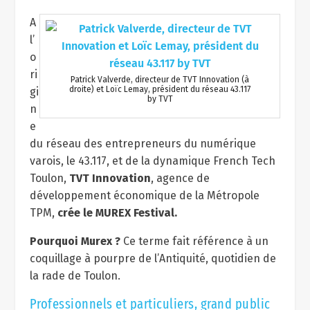
A
l’
o
ri
Patrick Valverde, directeur de TVT Innovation (à
droite) et Loïc Lemay, président du réseau 43.117
gi
by TVT
n
e
du réseau des entrepreneurs du numérique
varois, le 43.117, et de la dynamique French Tech
Toulon,
TVT Innovation
, agence de
développement économique de la Métropole
TPM,
crée le MUREX Festival.
Pourquoi Murex ?
Ce terme fait référence à un
coquillage à pourpre de l’Antiquité, quotidien de
la rade de Toulon.
Professionnels et particuliers, grand public