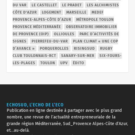
DU VAR
LE CASTELLET
LE PRADET
LES ALCHIMISTES
CÔTE D'AZUR
LOGEMENT
MARSEILLE
MEDEF
PROVENCE-ALPES-CÔTE D’AZUR
MÉTROPOLE TOULON
PROVENCE MÉDITERRANÉE
OBSERVATOIRE IMMOBILIER
DE PROVENCE (OIP)
OLLIOULES
PARC D’ACTIVITÉS DE
SIGNES
PIERREFEU-DU-VAR
PLAN CLIMAT « UNE COP
D’AVANCE »
PORQUEROLLES
RISINGSUD
RUGBY
CLUB TOULONNAIS-RCT
SANARY-SUR-MER
SIX-FOURS-
LES-PLAGES
TOULON
UPV
ÉDITO
ECHOSUD, L’ECHO DE L’ECO
Publication en ligne destinée à partager avec le plus grand
nombre, une revue de l’actualité entrepreneuriale de la
grande région Méditerranée, Sud_Provence Alpes-Côte d’Azur,
et…au-delà.