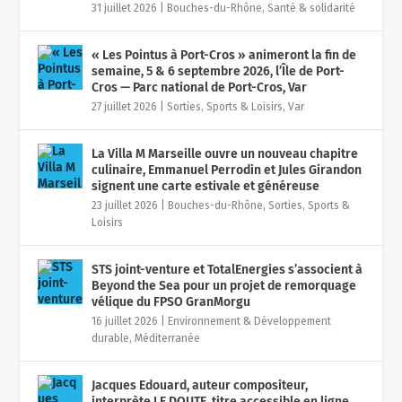
31 juillet 2026
|
Bouches-du-Rhône
,
Santé & solidarité
« Les Pointus à Port-Cros » animeront la fin de
semaine, 5 & 6 septembre 2026, l’Île de Port-
Cros — Parc national de Port-Cros, Var
27 juillet 2026
|
Sorties, Sports & Loisirs
,
Var
La Villa M Marseille ouvre un nouveau chapitre
culinaire, Emmanuel Perrodin et Jules Girandon
signent une carte estivale et généreuse
23 juillet 2026
|
Bouches-du-Rhône
,
Sorties, Sports &
Loisirs
STS joint-venture et TotalEnergies s’associent à
Beyond the Sea pour un projet de remorquage
vélique du FPSO GranMorgu
16 juillet 2026
|
Environnement & Développement
durable
,
Méditerranée
Jacques Edouard, auteur compositeur,
interprète LE DOUTE, titre accessible en ligne