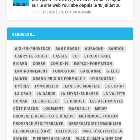
sur le site web YouTube depuis le 10 juillet 26
16 juillet 2026
|
Art, Culture & Mode
REBONDIR…
AIX-EN-PROVENCE
ANGE BARDE
AUBAGNE
BANDOL
CARRY-LE-ROUET
CASSIS
CCI
CIRCUIT PAUL
RICARD
CORSE
COVID-19
EMPLOI-FORMATION
ENVIRONNEMENT
FORMATION
GARDANNE
GILETS
JAUNES
GRAND PRIX DE FORMULE 1
HYDROGÈNE
HYÈRES
IMMOBILIER
JEAN-LUC MONTEIL
LA CIOTAT
LA CRAU
LA GARDE
LA SEYNE-SUR-MER
LA VALETTE
DU VAR
LE CASTELLET
LE PRADET
LES ALCHIMISTES
CÔTE D'AZUR
LOGEMENT
MARSEILLE
MEDEF
PROVENCE-ALPES-CÔTE D’AZUR
MÉTROPOLE TOULON
PROVENCE MÉDITERRANÉE
OBSERVATOIRE IMMOBILIER
DE PROVENCE (OIP)
OLLIOULES
PARC D’ACTIVITÉS DE
SIGNES
PIERREFEU-DU-VAR
PLAN CLIMAT « UNE COP