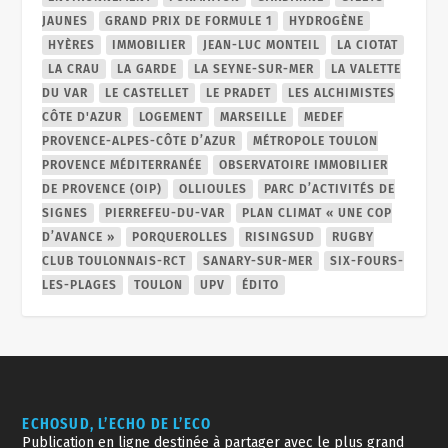
JAUNES
GRAND PRIX DE FORMULE 1
HYDROGÈNE
HYÈRES
IMMOBILIER
JEAN-LUC MONTEIL
LA CIOTAT
LA CRAU
LA GARDE
LA SEYNE-SUR-MER
LA VALETTE
DU VAR
LE CASTELLET
LE PRADET
LES ALCHIMISTES
CÔTE D'AZUR
LOGEMENT
MARSEILLE
MEDEF
PROVENCE-ALPES-CÔTE D’AZUR
MÉTROPOLE TOULON
PROVENCE MÉDITERRANÉE
OBSERVATOIRE IMMOBILIER
DE PROVENCE (OIP)
OLLIOULES
PARC D’ACTIVITÉS DE
SIGNES
PIERREFEU-DU-VAR
PLAN CLIMAT « UNE COP
D’AVANCE »
PORQUEROLLES
RISINGSUD
RUGBY
CLUB TOULONNAIS-RCT
SANARY-SUR-MER
SIX-FOURS-
LES-PLAGES
TOULON
UPV
ÉDITO
ECHOSUD, L’ECHO DE L’ECO
Publication en ligne destinée à partager avec le plus grand