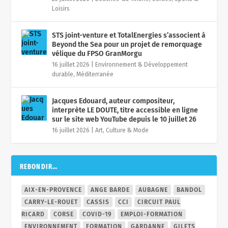
Loisirs
STS joint-venture et TotalEnergies s’associent à
Beyond the Sea pour un projet de remorquage
vélique du FPSO GranMorgu
16 juillet 2026
|
Environnement & Développement
durable
,
Méditerranée
Jacques Edouard, auteur compositeur,
interprète LE DOUTE, titre accessible en ligne
sur le site web YouTube depuis le 10 juillet 26
16 juillet 2026
|
Art, Culture & Mode
REBONDIR…
AIX-EN-PROVENCE
ANGE BARDE
AUBAGNE
BANDOL
CARRY-LE-ROUET
CASSIS
CCI
CIRCUIT PAUL
RICARD
CORSE
COVID-19
EMPLOI-FORMATION
ENVIRONNEMENT
FORMATION
GARDANNE
GILETS