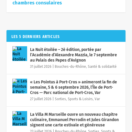
chambres consulaires
LES 5 DERNIERS ARTICLES
La Nuit étoilée – 2è édition, portée par
l’Académie d’Alexandre Mazzia, le 7 septembre
au Palais des Papes d’Avignon
31 juillet 2026
|
Bouches-du-Rhône
,
Santé & solidarité
« Les Pointus à Port-Cros » animeront la fin de
semaine, 5 & 6 septembre 2026, l’Île de Port-
Cros — Parc national de Port-Cros, Var
27 juillet 2026
|
Sorties, Sports & Loisirs
,
Var
La Villa M Marseille ouvre un nouveau chapitre
culinaire, Emmanuel Perrodin et Jules Girandon
signent une carte estivale et généreuse
23 juillet 2026
|
Bouches-du-Rhône
,
Sorties, Sports &