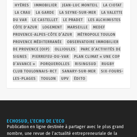
HYÈRES
IMMOBILIER
JEAN-LUC MONTEIL
LA CIOTAT
LA CRAU
LA GARDE
LA SEYNE-SUR-MER
LA VALETTE
DU VAR
LE CASTELLET
LE PRADET
LES ALCHIMISTES
CÔTE D'AZUR
LOGEMENT
MARSEILLE
MEDEF
PROVENCE-ALPES-CÔTE D’AZUR
MÉTROPOLE TOULON
PROVENCE MÉDITERRANÉE
OBSERVATOIRE IMMOBILIER
DE PROVENCE (OIP)
OLLIOULES
PARC D’ACTIVITÉS DE
SIGNES
PIERREFEU-DU-VAR
PLAN CLIMAT « UNE COP
D’AVANCE »
PORQUEROLLES
RISINGSUD
RUGBY
CLUB TOULONNAIS-RCT
SANARY-SUR-MER
SIX-FOURS-
LES-PLAGES
TOULON
UPV
ÉDITO
ECHOSUD, L’ECHO DE L’ECO
Publication en ligne destinée à partager avec le plus grand
nombre, une revue de l’actualité entrepreneuriale de la