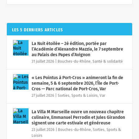
LES 5 DERNIERS ARTICLES
La Nuit étoilée – 2è édition, portée par
l’Académie d’Alexandre Mazzia, le 7 septembre
au Palais des Papes d’Avignon
31 juillet 2026
|
Bouches-du-Rhône
,
Santé & solidarité
« Les Pointus à Port-Cros » animeront la fin de
semaine, 5 & 6 septembre 2026, l’Île de Port-
Cros — Parc national de Port-Cros, Var
27 juillet 2026
|
Sorties, Sports & Loisirs
,
Var
La Villa M Marseille ouvre un nouveau chapitre
culinaire, Emmanuel Perrodin et Jules Girandon
signent une carte estivale et généreuse
23 juillet 2026
|
Bouches-du-Rhône
,
Sorties, Sports &
Loisirs