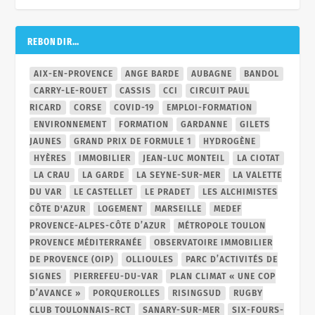
REBONDIR…
AIX-EN-PROVENCE
ANGE BARDE
AUBAGNE
BANDOL
CARRY-LE-ROUET
CASSIS
CCI
CIRCUIT PAUL
RICARD
CORSE
COVID-19
EMPLOI-FORMATION
ENVIRONNEMENT
FORMATION
GARDANNE
GILETS
JAUNES
GRAND PRIX DE FORMULE 1
HYDROGÈNE
HYÈRES
IMMOBILIER
JEAN-LUC MONTEIL
LA CIOTAT
LA CRAU
LA GARDE
LA SEYNE-SUR-MER
LA VALETTE
DU VAR
LE CASTELLET
LE PRADET
LES ALCHIMISTES
CÔTE D'AZUR
LOGEMENT
MARSEILLE
MEDEF
PROVENCE-ALPES-CÔTE D’AZUR
MÉTROPOLE TOULON
PROVENCE MÉDITERRANÉE
OBSERVATOIRE IMMOBILIER
DE PROVENCE (OIP)
OLLIOULES
PARC D’ACTIVITÉS DE
SIGNES
PIERREFEU-DU-VAR
PLAN CLIMAT « UNE COP
D’AVANCE »
PORQUEROLLES
RISINGSUD
RUGBY
CLUB TOULONNAIS-RCT
SANARY-SUR-MER
SIX-FOURS-