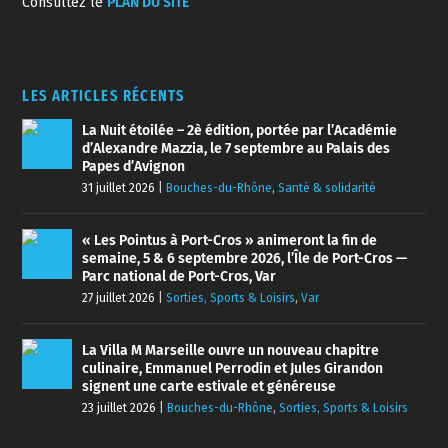
Consultez le
PLAN DU SITE
LES ARTICLES RÉCENTS
La Nuit étoilée – 2è édition, portée par l’Académie
d’Alexandre Mazzia, le 7 septembre au Palais des
Papes d’Avignon
31 juillet 2026
|
Bouches-du-Rhône
,
Santé & solidarité
« Les Pointus à Port-Cros » animeront la fin de
semaine, 5 & 6 septembre 2026, l’Île de Port-Cros —
Parc national de Port-Cros, Var
27 juillet 2026
|
Sorties, Sports & Loisirs
,
Var
La Villa M Marseille ouvre un nouveau chapitre
culinaire, Emmanuel Perrodin et Jules Girandon
signent une carte estivale et généreuse
23 juillet 2026
|
Bouches-du-Rhône
,
Sorties, Sports & Loisirs